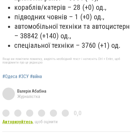
кораблів/катерів – 28 (+0) од.,
підводних човнів – 1 (+0) од.,
автомобільної техніки та автоцистерн
– 38842 (+140) од.,
спеціальної техніки – 3760 (+1) од.
Якщо ви помітили помилку, виділіть необхідний текст і натисніть Ctrl + Enter, щоб
повідомити про це редакцію
#Одеса #ЗСУ #війна
Валерія Абабіна
Журналістка
0,0
Авторизуйтесь
, щоб оцінити