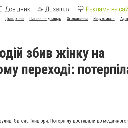
Довідник
Дозвілля
Реклама на сай
Довідкова
Питання-відповідь
Оголошення
Нерухомість
Афі
одій збив жінку на
му переході: потерпіл
вулиці Євгена Танцюри. Потерпілу доставили до медичного 