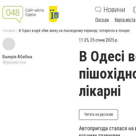
Новини
Погода
Карта міста
Головна
В Одесі водій збив жінку на пішохідному переході: потерпіла в лікарні
11:25, 25 січня 2025 р.
В Одесі в
Валерія Абабіна
Журналістка
пішохідно
лікарні
Читать на русском
Автопригода сталася на 
різними травмами.