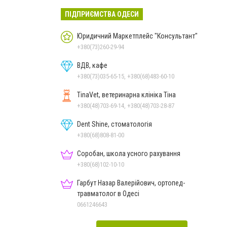
ПІДПРИЄМСТВА ОДЕСИ
Юридичний Маркетплейс "Консультант"
+380(73)260-29-94
ВДВ, кафе
+380(73)035-65-15, +380(68)483-60-10
TinaVet, ветеринарна клініка Тіна
+380(48)703-69-14, +380(48)703-28-87
Dent Shine, стоматологія
+380(68)808-81-00
Соробан, школа усного рахування
+380(68)102-10-10
Гарбут Назар Валерійович, ортопед-
травматолог в Одесі
0661246643