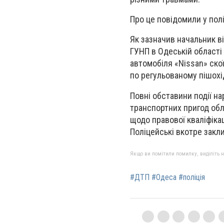
Про це повідомили у поліц
Як зазначив начальник в
ГУНП в Одеській області
автомобіля «Nissan» скої
по регульованому пішохі
Повні обставини події на
транспортних пригод обла
щодо правової кваліфіка
Поліцейські вкотре закл
Якщо ви помітили помилку, виділіть нео
#ДТП #Одеса #поліція