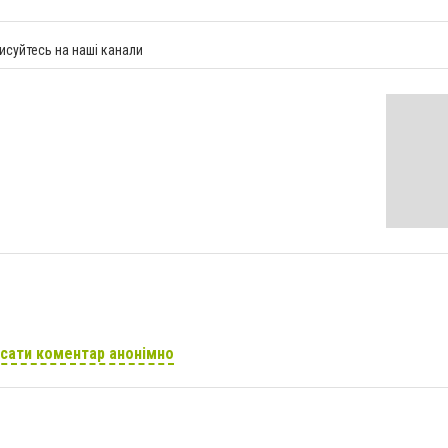
исуйтесь на наші канали
сати коментар анонімно