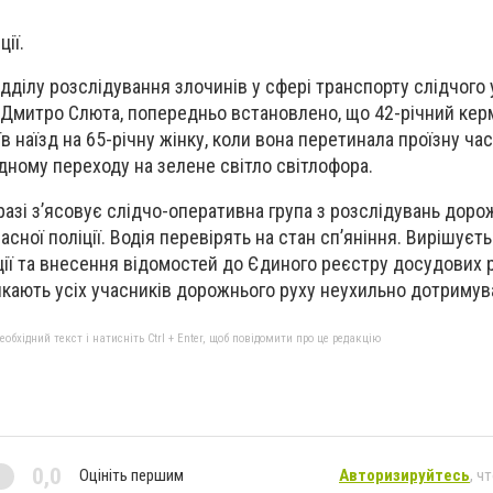
ії.
ідділу розслідування злочинів у сфері транспорту слідчого
 Дмитро Слюта, попередньо встановлено, що 42-річний ке
в наїзд на 65-річну жінку, коли вона перетинала проїзну ча
дному переходу на зелене світло світлофора.
разі з’ясовує слідчо-оперативна група з розслідувань доро
сної поліції. Водія перевірять на стан сп’яніння. Вирішуєт
ції та внесення відомостей до Єдиного реєстру досудових 
икають усіх учасників дорожнього руху неухильно дотриму
бхідний текст і натисніть Ctrl + Enter, щоб повідомити про це редакцію
0,0
Оцініть першим
Авторизируйтесь
, ч