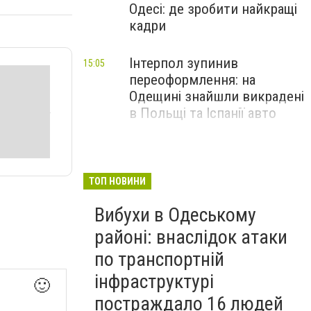
Одесі: де зробити найкращі
кадри
Інтерпол зупинив
15:05
переоформлення: на
Одещині знайшли викрадені
в Польщі та Іспанії авто
ТОП НОВИНИ
Вибухи в Одеському
районі: внаслідок атаки
по транспортній
інфраструктурі
🙂
постраждало 16 людей