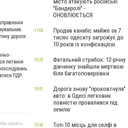
місто атакують російські
"Бандеролі" -
ОНОВЛЮЄТЬСЯ
 управління
рмувальник
Продав канабіс майже за 7
17:05
стину дороги
тисяч: одеситу загрожує до
10 років із конфіскацією
жньо-
Фатальний стрибок: 12-річну
16:20
ься питання
дівчинку знайшли мертвою
розслідувань.
біля багатоповерхівки
ватися ПДР.
Дорога знову "проковтнула"
16:01
авто: в Одесі легковик
повністю провалився під
землю
тобы оценить
Топ-10 місць для селфі в
15:30