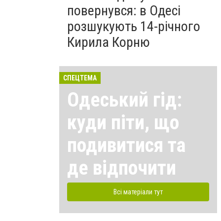
повернувся: в Одесі
розшукують 14-річного
Кирила Корню
СПЕЦТЕМА
Одеський гід:
куди піти, що
подивитися та
де відпочити
Всі матеріали тут