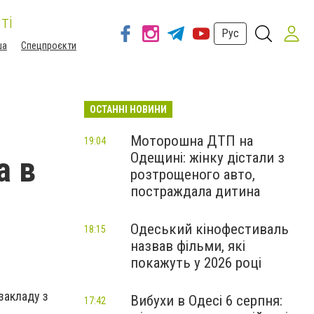
ті
Рус
ша
Спецпроєкти
ОСТАННІ НОВИНИ
Моторошна ДТП на
19:04
Одещині: жінку дістали з
а в
розтрощеного авто,
постраждала дитина
Одеський кінофестиваль
18:15
назвав фільми, які
покажуть у 2026 році
закладу з
Вибухи в Одесі 6 серпня:
17:42