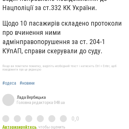
Нацполіції за ст.332 КК України.
Щодо 10 пасажирів складено протоколи
про вчинення ними
адмінправопорушення за ст. 204-1
КУпАП, справи скерували до суду.
Якщо ви помітили помилку, виділіть необхідний текст і натисніть Ctrl + Enter, щоб
повідомити про це редакцію
#одеса
#новини
Лада Вербицька
Головна редакторка 048.ua
0,0
Авторизируйтесь
, чтобы оценить