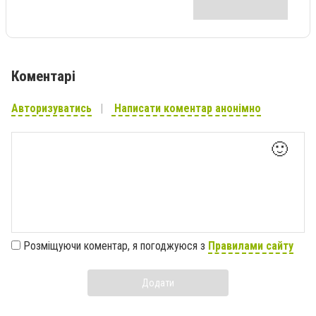
Коментарі
Авторизуватись
Написати коментар анонімно
🙂
Розміщуючи коментар, я погоджуюся з
Правилами сайту
Додати