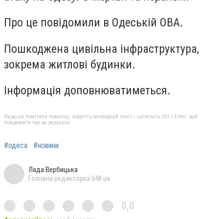
Про це повідомили в Одеській ОВА.
Пошкоджена цивільна інфраструктура,
зокрема житлові будинки.
Інформація доповнюватиметься.
Якщо ви помітили помилку, виділіть необхідний текст і натисніть Ctrl + Enter, щоб
повідомити про це редакцію
#одеса
#новини
Лада Вербицька
Головна редакторка 048.ua
0,0