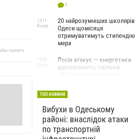
1
20 найрозумніших школярів
13:11
Вчора
Одеси щомісяця
отримуватимуть стипендію
мера
тобы оценить
Росія атакує — енергетики
13:09
Вчора
відновлюють: скільки
об'єктів повернули до
роботи на Одещині
ТОП НОВИНИ
Вибухи в Одеському
районі: внаслідок атаки
по транспортній