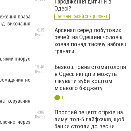
народження дитини в
Одесі?
меження права
ПАРТНЕРСЬКИЙ СПЕЦПРОЄКТ
ід виконання
Арсенал серед побутових
16:35
Вчора
речей: на Одещині чоловік
ховав понад тисячу набоїв і
гранати
, який ігнорує
Безкоштовна стоматологія
15:46
Вчора
в Одесі: які діти можуть
громадянин не
лікувати зуби коштом
міського бюджету
1
на керування
Простий рецепт огірків на
14:06
Вчора
зиму: топ-5 лайфхаків, щоб
иключно через
банки стояли до весни