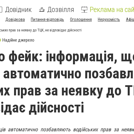
Довідник
Дозвілля
Реклама на сай
Довідкова
Питання-відповідь
Оголошення
Нерухомість
Афі
ьких прав за неявку до ТЦК, не відповідає дійсності
Надійне джерело
 фейк: інформація, щ
в автоматично позбав
их прав за неявку до 
ідає дійсності
ців автоматично позбавляють водійських прав за неявк