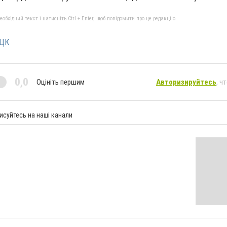
бхідний текст і натисніть Ctrl + Enter, щоб повідомити про це редакцію
ЦК
0,0
Оцініть першим
Авторизируйтесь
, ч
исуйтесь на наші канали