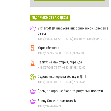
ПІДПРИЄМСТВА ОДЕСИ
Viknar’off (Вікнарьов), виробник вікон і дверей в
Одесі
+380(80)050-53-52, +380(67)410-10-74, +380(50)410-10-78
Укртекбезпека
+380(67)333-77-88, +380(93)333-77-88
Палітурна майстерня, Міранда
+380(97)208-74-77, +380(63)933-42-00
Судова експертиза збитку в ДТП
+380(95)000-01-07, +380(48)799-05-45
Едем, похоронне бюро та ритуальні послуги
Sunny Smile, стоматологія
+380(63)749-09-09