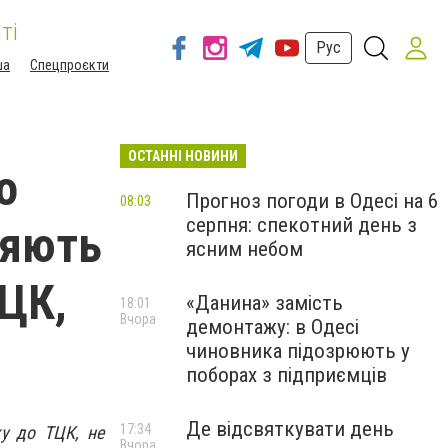
ті
Рус
ша
Спецпроєкти
ОСТАННІ НОВИНИ
о
Прогноз погоди в Одесі на 6
08:03
серпня: спекотний день з
ляють
ясним небом
ТЦК,
«Данина» замість
18:01
Вчора
демонтажу: в Одесі
чиновника підозрюють у
поборах з підприємців
Де відсвяткувати день
17:34
у до ТЦК, не
Вчора