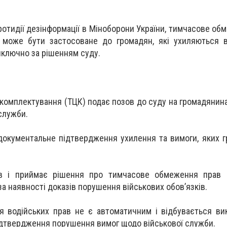
отидії дезінформації в Міноборони України, тимчасове об
 може бути застосоване до громадян, які ухиляються в
виключно за рішенням суду.
 комплектування (ТЦК) подає позов до суду на громадянина
служби.
документальне підтвердження ухилення та вимоги, яких 
ов і приймає рішення про тимчасове обмеження прав 
за наявності доказів порушення військових обов’язків.
я водійських прав не є автоматичним і відбувається в
ідтвердження порушення вимог щодо військової служби.