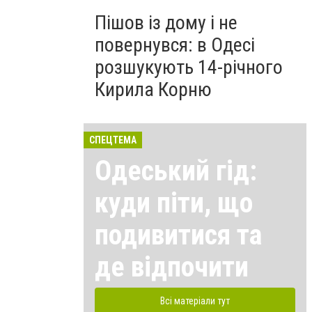
Пішов із дому і не
повернувся: в Одесі
розшукують 14-річного
Кирила Корню
СПЕЦТЕМА
Одеський гід:
куди піти, що
подивитися та
де відпочити
Всі матеріали тут