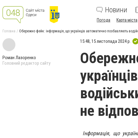
Новини
Погода
Карта міста
Головна
Обережно фейк: інформація, що українців автоматично позбавляють водійс
15:48, 15 листопада 2024 р.
Обережно
Роман Лазоренко
Головний редактор сайту
українці
водійськ
не відпов
Інформація, що україн