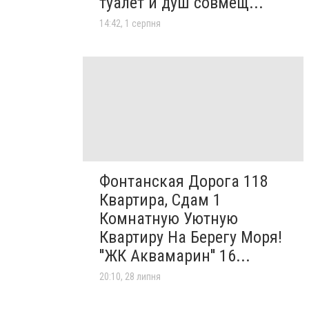
туалет и душ совмещ...
14:42, 1 серпня
Фонтанская Дорога 118
Квартира, Сдам 1
Комнатную Уютную
Квартиру На Берегу Моря!
''ЖК Аквамарин'' 16...
20:10, 28 липня