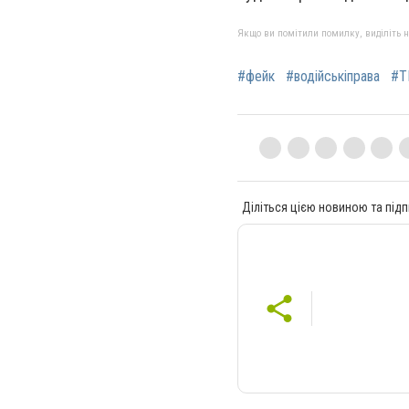
Якщо ви помітили помилку, виділіть нео
#фейк
#водійськіправа
#Т
Діліться цією новиною та підп