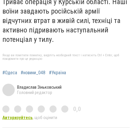
Триває операція у Курській області. Наші
воїни завдають російській армії
відчутних втрат в живій силі, техніці та
активно підривають наступальний
потенціал у тилу.
Якщо ви помітили помилку, виділіть необхідний текст і натисніть Ctrl + Enter, щоб
повідомити про це редакцію
#Одеса
#новини_048
#Україна
Владислав Зіньковський
Головний редактор
0,0
Авторизуйтесь
, щоб оцінити