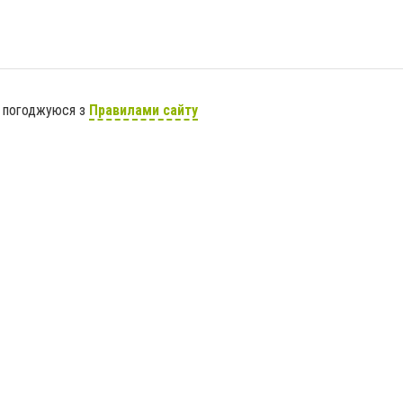
я погоджуюся з
Правилами сайту