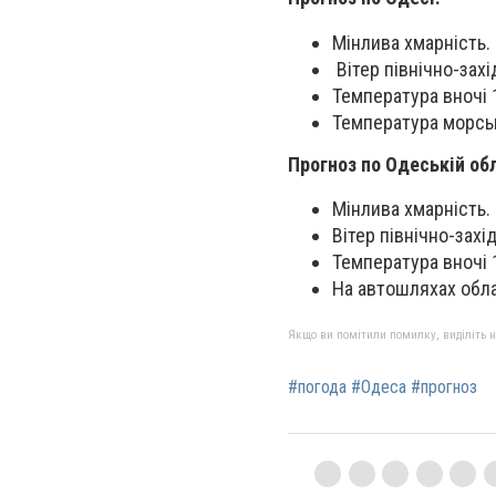
Мінлива хмарність. 
Вітер північно-захі
Температура вночі 
Температура морськ
Прогноз по Одеській обл
Мінлива хмарність. 
Вітер північно-захід
Температура вночі 
На автошляхах обла
Якщо ви помітили помилку, виділіть нео
#погода #Одеса #прогноз