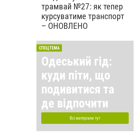
трамвай №27: як тепер
курсуватиме транспорт
– ОНОВЛЕНО
СПЕЦТЕМА
Одеський гід:
куди піти, що
подивитися та
де відпочити
Всі матеріали тут