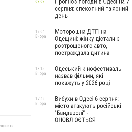
Прогноз погоди в Одесі на 7
08:03
серпня: спекотний та ясний
день
Моторошна ДТП на
19:04
Вчора
Одещині: жінку дістали з
розтрощеного авто,
постраждала дитина
Одеський кінофестиваль
18:15
Вчора
назвав фільми, які
покажуть у 2026 році
Вибухи в Одесі 6 серпня:
17:42
Вчора
місто атакують російські
"Бандеролі" -
ОНОВЛЮЄТЬСЯ
 оцінити