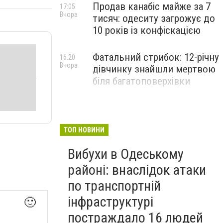
Продав канабіс майже за 7
17:05
Вчора
тисяч: одеситу загрожує до
10 років із конфіскацією
Фатальний стрибок: 12-річну
16:20
Вчора
дівчинку знайшли мертвою
біля багатоповерхівки
ТОП НОВИНИ
Вибухи в Одеському
районі: внаслідок атаки
по транспортній
інфраструктурі
🙂
постраждало 16 людей