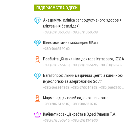
ПІДПРИЄМСТВА ОДЕСИ
Академіум, клініка репродуктивного здоров'я
(лікування безпліддя)
+380(63)100-00-38, +380(67)100-00-38
Шиномонтажна майстерня GKara
+380(96)655-90-60
Реабілітаційна клініка доктора Кутазової, КЕДА
+380(63)397-54-18, +380(93)150-54-96, +380(50)390-23-91
Багатопрофільний медичний центр з клінічною
імунологією та алергологією South
+380(66)324-13-33, +380(67)504-13-33, +380(96)663-50-77
Мармелад, дитячий садочок на Фонтані
+380(50)224-62-87, +380(98)688-07-02
Кабінет корекції хребта в Одесі Унанов Т.А.
+380(67)305-08-15, +380(63)313-13-30