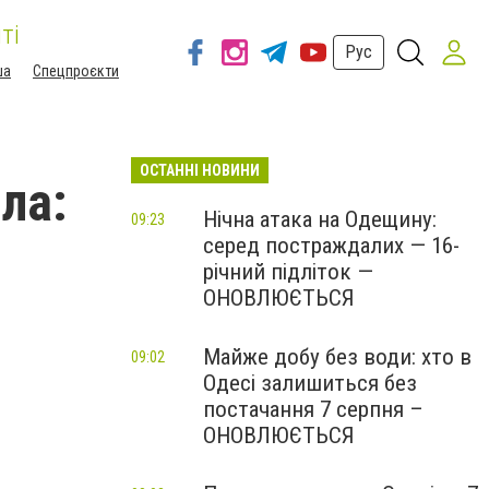
ті
Рус
ша
Спецпроєкти
ОСТАННІ НОВИНИ
ла:
Нічна атака на Одещину:
09:23
серед постраждалих — 16-
річний підліток —
ОНОВЛЮЄТЬСЯ
Майже добу без води: хто в
09:02
Одесі залишиться без
постачання 7 серпня –
ОНОВЛЮЄТЬСЯ