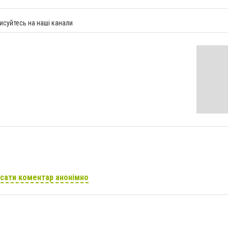
исуйтесь на наші канали
сати коментар анонімно