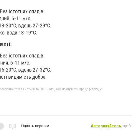
Без істотних опадів.
дний, 6-11 м/с.
18-20°С, вдень 27-29°С.
ої води 18-19°С.
асті:
Без істотних опадів.
ний, 6-11 м/с.
15-20°С, вдень 27-32°С.
сті видимість добра.
бхідний текст і натисніть Ctrl + Enter, щоб повідомити про це редакцію
0,0
Оцініть першим
Авторизуйтесь
, щоб