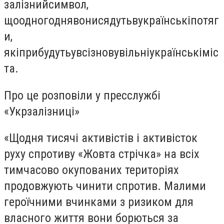
залізний
символ
,
що
одного
дня
вони
сядуть
в
українські
потяг
и
,
які
прибудуть
у
всі
знову
вільні
українські
міс
та
.
Про це розповіли у пресслужбі
«Укрзалізниці»
«Щодня тисячі активістів і активісток
руху спротиву «Жовта стрічка» на всіх
тимчасово окупованих територіях
продовжують чинити спротив. Малими
героїчними вчинками з ризиком для
власного життя вони борються за