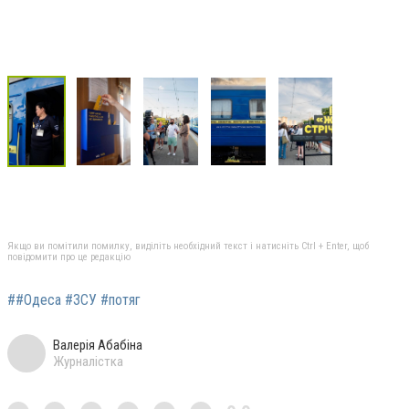
Якщо ви помітили помилку, виділіть необхідний текст і натисніть Ctrl + Enter, щоб
повідомити про це редакцію
##Одеса #ЗСУ #потяг
Валерія Абабіна
Журналістка