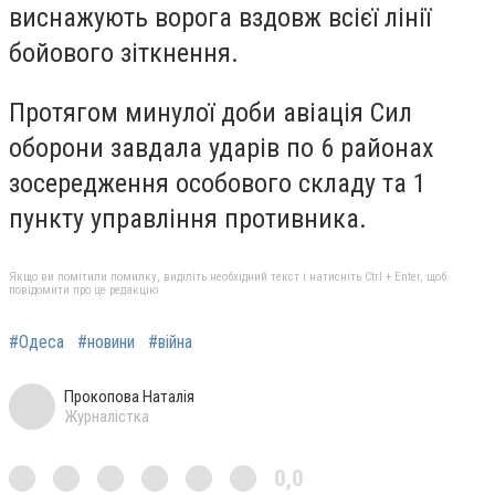
виснажують ворога вздовж всієї лінії
бойового зіткнення.
Протягом минулої доби авіація Сил
оборони завдала ударів по 6 районах
зосередження особового складу та 1
пункту управління противника.
Якщо ви помітили помилку, виділіть необхідний текст і натисніть Ctrl + Enter, щоб
повідомити про це редакцію
#Одеса
#новини
#війна
Прокопова Наталія
Журналістка
0,0