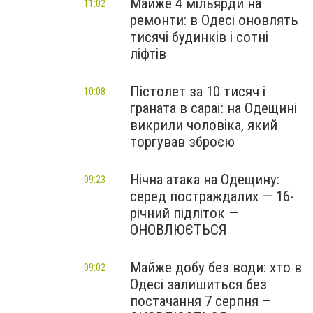
Майже 4 мільярди на
11:02
ремонти: в Одесі оновлять
тисячі будинків і сотні
ліфтів
Пістолет за 10 тисяч і
10:08
граната в сараї: на Одещині
викрили чоловіка, який
торгував зброєю
Нічна атака на Одещину:
09:23
серед постраждалих — 16-
річний підліток —
ОНОВЛЮЄТЬСЯ
Майже добу без води: хто в
09:02
Одесі залишиться без
постачання 7 серпня –