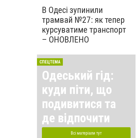
В Одесі зупинили
трамвай №27: як тепер
курсуватиме транспорт
– ОНОВЛЕНО
СПЕЦТЕМА
Одеський гід:
куди піти, що
подивитися та
де відпочити
Всі матеріали тут