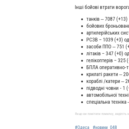
Інші бойові втрати ворог
танків ‒ 7087 (+13) 
бойових броньовани
артилерійських сист
РСЗВ – 1039 (+3) од
засоби ППО ‒ 751 (+
літаків – 347 (+0) од
гелікоптерів – 325 (
БПЛА оперативно-та
крилаті ракети ‒ 20
кораблі /катери ‒ 26
підводні човни - 1 (
автомобільної техні
спеціальна техніка 
Якщо ви помітили помилку, виділіть нео
#Одеса
#новини_048