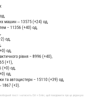
а:
од,
х машин ‒ 13575 (+24) од,
ем – 11356 (+40) од,
,
2) од,
,
+0) од,
ктичного рівня – 8996 (+40),
65 (+1),
 (+0) од,
+0) од,
ки та автоцистерн – 15110 (+39) од,
‒ 1867 (+3).
бхідний текст і натисніть Ctrl + Enter, щоб повідомити про це редакцію