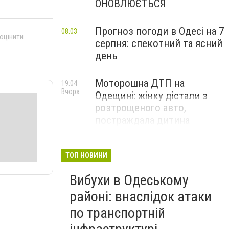
ОНОВЛЮЄТЬСЯ
Прогноз погоди в Одесі на 7
08:03
 оцінити
серпня: спекотний та ясний
день
Моторошна ДТП на
19:04
Вчора
Одещині: жінку дістали з
розтрощеного авто,
постраждала дитина
ТОП НОВИНИ
Вибухи в Одеському
районі: внаслідок атаки
по транспортній