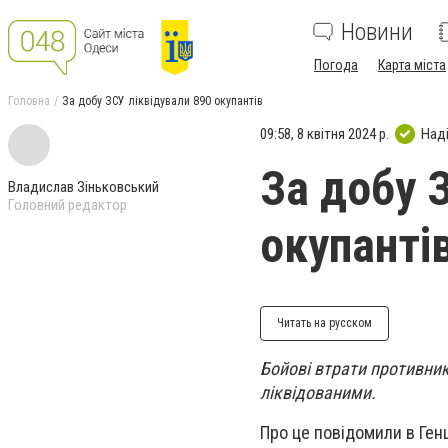
Новини
Погода
Карта міста
Головна
За добу ЗСУ ліквідували 890 окупантів
09:58, 8 квітня 2024 р.
Над
За добу 
Владислав Зіньковський
Головний редактор
окупанті
Читать на русском
Бойові втрати противник
ліквідованими.
Про це повідомили в Ген