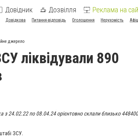
Довідник
Дозвілля
Реклама на сай
Довідкова
Питання-відповідь
Оголошення
Нерухомість
Афі
ійне джерело
ЗСУ ліквідували 890
в
а з 24.02.22 по 08.04.24 орієнтовно склали близько 448400
штабі ЗСУ.