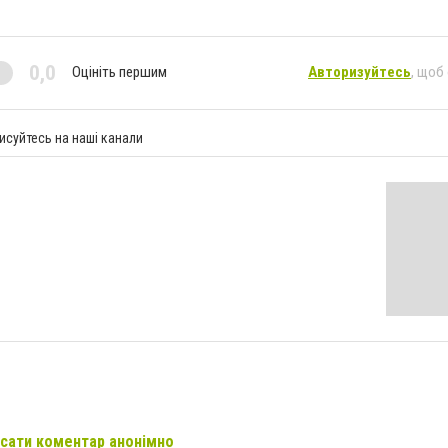
0,0
Оцініть першим
Авторизуйтесь
, щоб
исуйтесь на наші канали
сати коментар анонімно