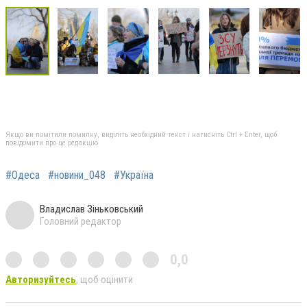
Якщо ви помітили помилку, виділіть необхідний текст і натисніть Ctrl + Enter, щоб
повідомити про це редакцію
#Одеса
#новини_048
#Україна
Владислав Зіньковський
Головний редактор
0,0
Авторизуйтесь
, щоб оцінити