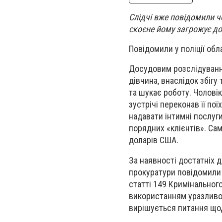
Слідчі вже повідомили ч
скоєне йому загрожує до
Повідомили у поліції обла
Досудовим розслідуванн
дівчина, внаслідок збігу
та шукає роботу. Чоловік
зустрічі переконав її по
надавати інтимні послуги
порядних «клієнтів». Са
доларів США.
За наявності достатніх 
прокуратури повідомили 
статті 149 Кримінального
використанням уразливог
вирішується питання щод