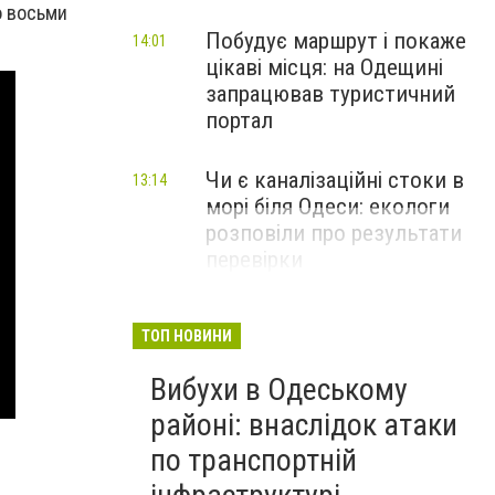
о восьми
Побудує маршрут і покаже
14:01
цікаві місця: на Одещині
запрацював туристичний
портал
Чи є каналізаційні стоки в
13:14
морі біля Одеси: екологи
розповіли про результати
перевірки
ТОП НОВИНИ
Вибухи в Одеському
районі: внаслідок атаки
по транспортній