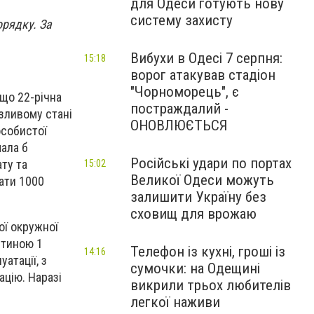
для Одеси готують нову
систему захисту
орядку. За
Вибухи в Одесі 7 серпня:
15:18
ворог атакував стадіон
"Чорноморець", є
що 22-річна
постраждалий -
азливому стані
ОНОВЛЮЄТЬСЯ
особистої
мала б
Російські удари по портах
ату та
15:02
Великої Одеси можуть
ати 1000
залишити Україну без
сховищ для врожаю
ої окружної
стиною 1
Телефон із кухні, гроші із
14:16
атації, з
сумочки: на Одещині
ацію. Наразі
викрили трьох любителів
легкої наживи