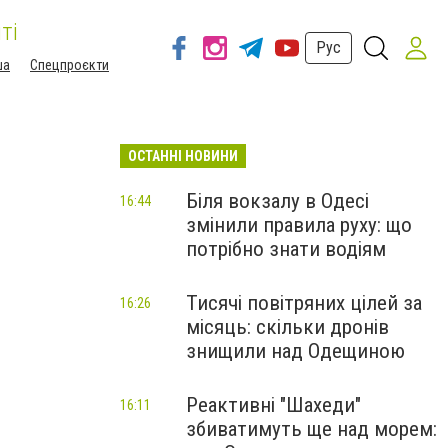
ті
Рус
ша
Спецпроєкти
ОСТАННІ НОВИНИ
Біля вокзалу в Одесі
16:44
змінили правила руху: що
потрібно знати водіям
Тисячі повітряних цілей за
16:26
місяць: скільки дронів
знищили над Одещиною
Реактивні "Шахеди"
16:11
збиватимуть ще над морем: