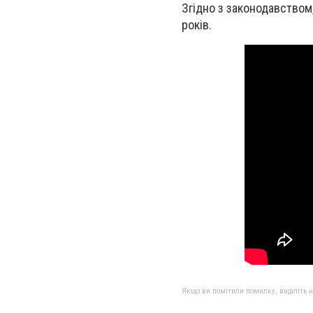
Згідно з законодавством,
років.
Якщо ви помітили помилку, виділіть нео