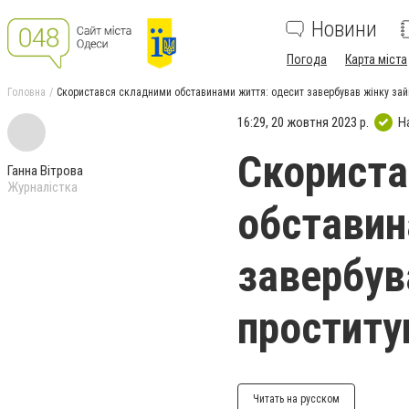
Новини
Погода
Карта міста
Головна
Скористався складними обставинами життя: одесит завербував жінку зай
16:29, 20 жовтня 2023 р.
Н
Скориста
Ганна Вітрова
Журналістка
обставин
завербув
проститу
Читать на русском