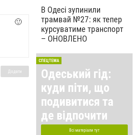
В Одесі зупинили
трамвай №27: як тепер
🙂
курсуватиме транспорт
– ОНОВЛЕНО
СПЕЦТЕМА
Одеський гід:
Додати
куди піти, що
подивитися та
де відпочити
Всі матеріали тут