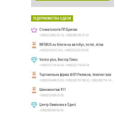
ПІДПРИЄМСТВА ОДЕСИ
Стоматологія ПП Бричак
+380(67)483-55-18, +380(48)783-91-41
INFOBUS.eu білети на автобус, потяг, літак
+420(224)247-016, +380(32)232-03-00
Vector plus, Вектор Плюс
+380(97)718-54-54, +380(63)718-54-54
Торговельна фірма ФОП Риляков, технічні гази
+380(63)448-25-30, +380(48)702-98-50, +380(48)716-14-44
Шиномонтаж 911
+380(67)458-26-50
Центр Євмінова в Одесі
+380(98)900-92-93