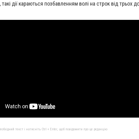
 такі дії караються позбавленням волі на строк від трьох д
бхідний текст і натисніть Ctrl + Enter, щоб повідомити про це редакцію