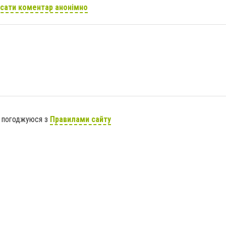
сати коментар анонімно
я погоджуюся з
Правилами сайту