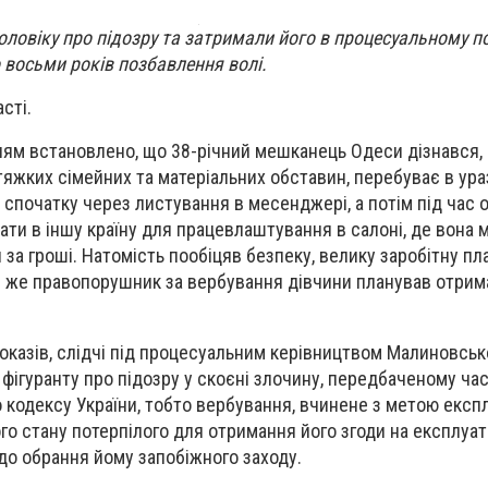
оловіку про підозру та затримали його в процесуальному п
 восьми років позбавлення волі.
сті.
ям встановлено, що 38-річний мешканець Одеси дізнався, 
 тяжких сімейних та матеріальних обставин, перебуває в ур
 спочатку через листування в месенджері, а потім під час 
їхати в іншу країну для працевлаштування в салоні, де вона 
 за гроші. Натомість пообіцяв безпеку, велику заробітну пл
м же правопорушник за вербування дівчини планував отрим
доказів, слідчі під процесуальним керівництвом Малиновськ
фігуранту про підозру у скоєні злочину, передбаченому ча
 кодексу України, тобто вербування, вчинене з метою експлу
о стану потерпілого для отримання його згоди на експлуат
о обрання йому запобіжного заходу.