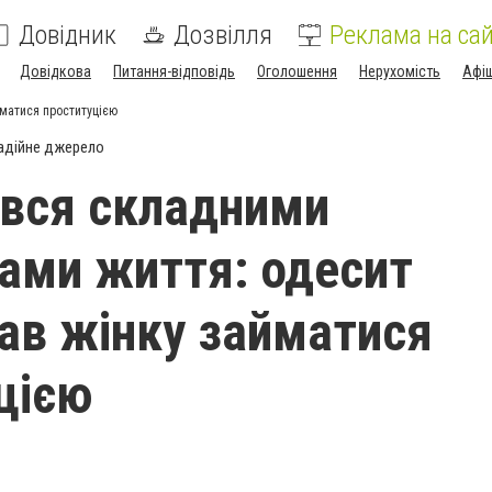
Довідник
Дозвілля
Реклама на сай
Довідкова
Питання-відповідь
Оголошення
Нерухомість
Афі
матися проституцією
адійне джерело
вся складними
ами життя: одесит
ав жінку займатися
цією