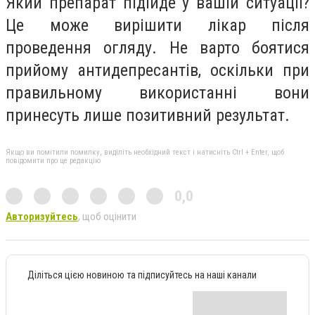
Який препарат підійде у вашій ситуації?
Це може вирішити лікар після
проведення огляду. Не варто боятися
прийому антидепресантів, оскільки при
правильному використанні вони
принесуть лише позитивний результат.
Якщо ви помітили помилку, виділіть необхідний текст і натисніть Ctrl + Enter, щоб
повідомити про це редакцію
0,0
Авторизуйтесь
, щоб оцінити
Діліться цією новиною та підписуйтесь на наші канали