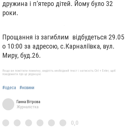
дружина і п’ятеро дітей. Йому було 32
роки.
Прощання із загиблим відбудеться 29.05
о 10:00 за адресою, с.Карналіївка, вул.
Миру, буд.26.
Якщо ви помітили помилку, виділіть необхідний текст і натисніть Ctrl + Enter, щоб
повідомити про це редакцію
#одеса
#новини
Ганна Вітрова
Журналістка
0,0