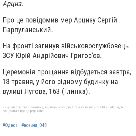
Арциз.
Про це повідомив мер Арцизу Сергій
Парпуланський.
На фронті загинув військовослужбовець
ЗСУ Юрій Андрійович Григор'єв.
Церемонія прощання відбудеться завтра,
18 травня, у його рідному будинку на
вулиці Лугова, 163 (Глинка).
Якщо ви помітили помилку, виділіть необхідний текст і натисніть Ctrl + Enter, щоб
повідомити про це редакцію
#Одеса
#новини_048