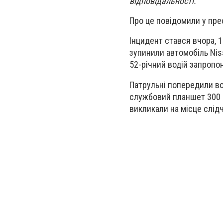
відповідальності.
Про це повідомили у пре
Інцидент стався вчора, 1
зупинили автомобіль Niss
52-річний водій запропо
Патрульні попередили вод
службовий планшет 300 г
викликали на місце слід