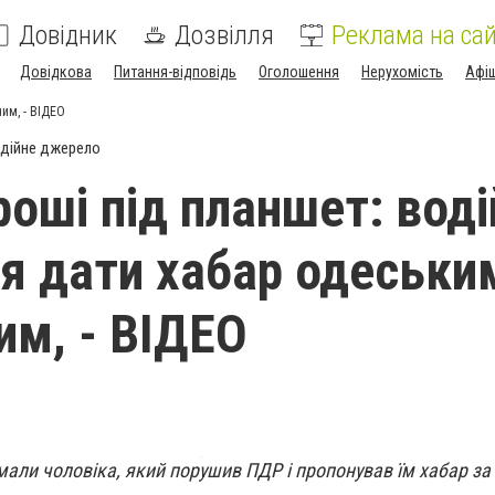
Довідник
Дозвілля
Реклама на сай
Довідкова
Питання-відповідь
Оголошення
Нерухомість
Афі
им, - ВІДЕО
дійне джерело
роші під планшет: воді
я дати хабар одеськи
им, - ВІДЕО
мали чоловіка, який порушив ПДР і пропонував їм хабар за