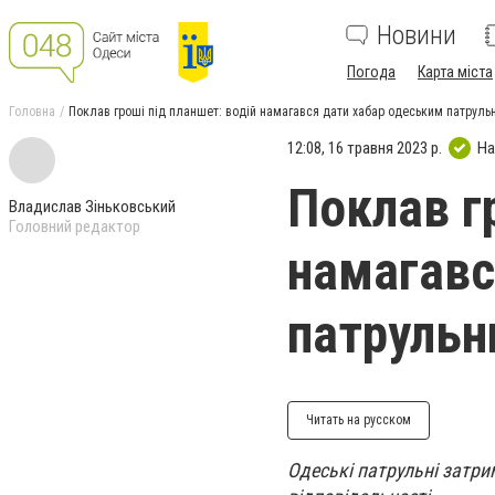
Новини
Погода
Карта міста
Головна
Поклав гроші під планшет: водій намагався дати хабар одеським патрульн
12:08, 16 травня 2023 р.
На
Поклав г
Владислав Зіньковський
Головний редактор
намагавс
патрульн
Читать на русском
Одеські патрульні затри