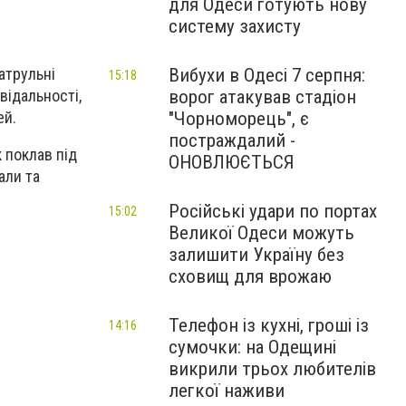
для Одеси готують нову
систему захисту
Вибухи в Одесі 7 серпня:
атрульні
15:18
ворог атакував стадіон
відальності,
"Чорноморець", є
ей.
постраждалий -
к поклав під
ОНОВЛЮЄТЬСЯ
али та
Російські удари по портах
15:02
Великої Одеси можуть
залишити Україну без
сховищ для врожаю
Телефон із кухні, гроші із
14:16
сумочки: на Одещині
викрили трьох любителів
легкої наживи