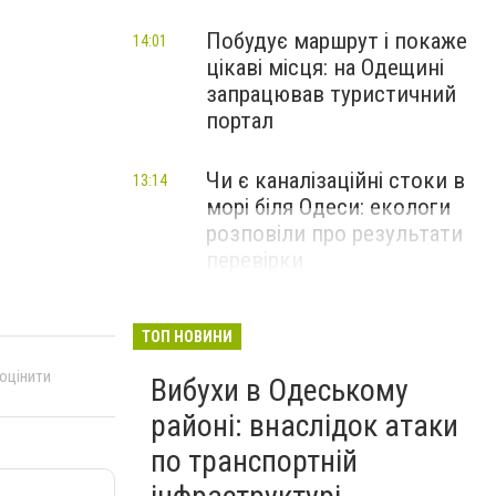
Побудує маршрут і покаже
14:01
цікаві місця: на Одещині
запрацював туристичний
портал
Чи є каналізаційні стоки в
13:14
морі біля Одеси: екологи
розповіли про результати
перевірки
ТОП НОВИНИ
 оцінити
Вибухи в Одеському
районі: внаслідок атаки
по транспортній