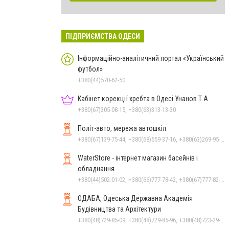
ПІДПРИЄМСТВА ОДЕСИ
Інформаційно-аналітичний портал «Український
футбол»
+380(44)570-62-50
Кабінет корекції хребта в Одесі Унанов Т.А.
+380(67)305-08-15, +380(63)313-13-30
Політ-авто, мережа автошкіл
+380(67)139-75-44, +380(68)559-37-16, +380(63)269-95-30
WaterStore - інтернет магазин басейнів і
обладнання
+380(44)502-01-02, +380(66)777-78-42, +380(67)777-82-19, +380(67)890-80-80, +380(73)890-80-80, +380(44)502-01-03
ОДАБА, Одеська Державна Академія
Будівництва та Архітектури
+380(48)729-85-09, +380(48)729-85-96, +380(48)723-29-55