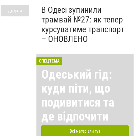
В Одесі зупинили
Додати
трамвай №27: як тепер
курсуватиме транспорт
– ОНОВЛЕНО
СПЕЦТЕМА
Одеський гід:
куди піти, що
подивитися та
де відпочити
Всі матеріали тут