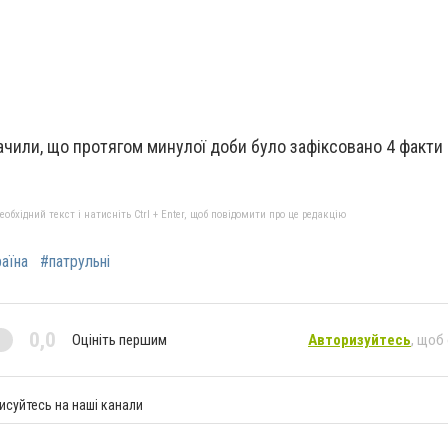
начили, що протягом минулої доби було зафіксовано 4 факти
бхідний текст і натисніть Ctrl + Enter, щоб повідомити про це редакцію
аїна
#патрульні
0,0
Оцініть першим
Авторизуйтесь
, щоб
исуйтесь на наші канали