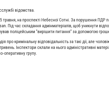
сслужбі відомства.
5 травня, на проспекті Небесної Сотні. За порушення ПДР п
an. Під час складання адмінматеріалів, щоб уникнути відпо
нував поліцейським "вирішити питання" за допомогою грош
ія про кримінальну відповідальність за такі дії, але чолові
ривень. Інспектори склали на нього адміністративні матері
чо-оперативну групу.