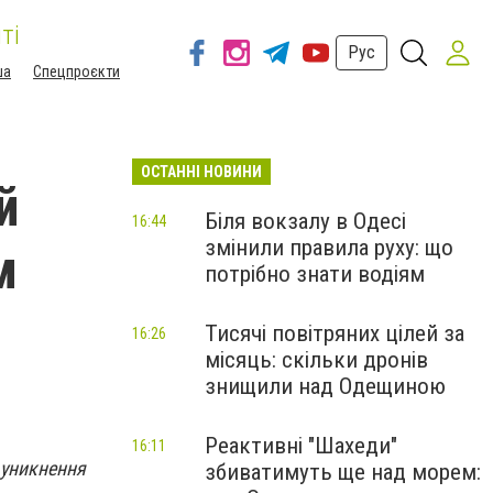
ті
Рус
ша
Спецпроєкти
ОСТАННІ НОВИНИ
й
Біля вокзалу в Одесі
16:44
змінили правила руху: що
м
потрібно знати водіям
Тисячі повітряних цілей за
16:26
місяць: скільки дронів
знищили над Одещиною
Реактивні "Шахеди"
16:11
 уникнення
збиватимуть ще над морем: