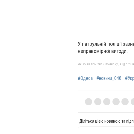
У патрульній поліції заз
неправомірної вигоди.
Якщо ви помітили помилку, виділіть нео
#Одеса
#новини_048
#Укр
Діліться цією новиною та підп