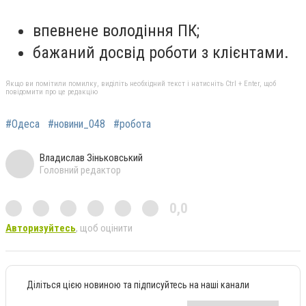
впевнене володіння ПК;
бажаний досвід роботи з клієнтами.
Якщо ви помітили помилку, виділіть необхідний текст і натисніть Ctrl + Enter, щоб
повідомити про це редакцію
#Одеса
#новини_048
#робота
Владислав Зіньковський
Головний редактор
0,0
Авторизуйтесь
, щоб оцінити
Діліться цією новиною та підписуйтесь на наші канали