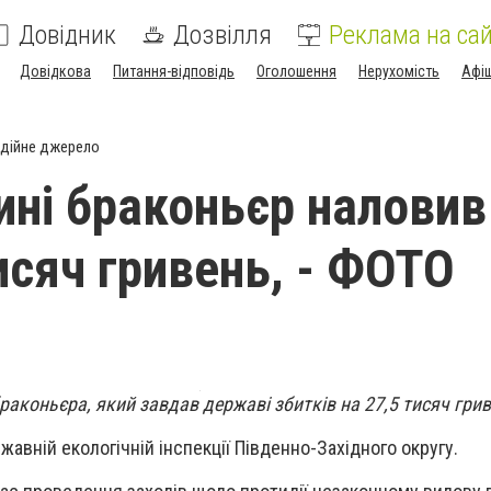
Довідник
Дозвілля
Реклама на сай
Довідкова
Питання-відповідь
Оголошення
Нерухомість
Афі
дійне джерело
ні браконьєр наловив
исяч гривень, - ФОТО
аконьєра, який завдав державі збитків на 27,5 тисяч грив
авній екологічній інспекції Південно-Західного округу.