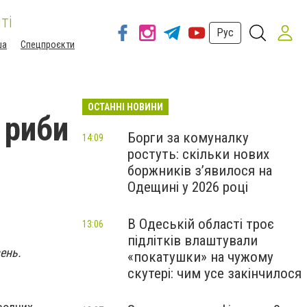
ті
Рус
ша
Спецпроєкти
ОСТАННІ НОВИНИ
 риби
Борги за комуналку
14:09
ростуть: скільки нових
боржників з’явилося на
Одещині у 2026 році
В Одеській області троє
13:06
підлітків влаштували
ень.
«покатушки» на чужому
скутері: чим усе закінчилося