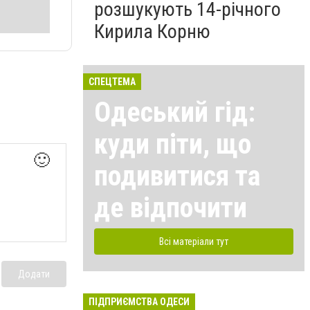
розшукують 14-річного
Кирила Корню
СПЕЦТЕМА
Одеський гід:
куди піти, що
🙂
подивитися та
де відпочити
Всі матеріали тут
Додати
ПІДПРИЄМСТВА ОДЕСИ