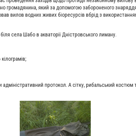
д час проведення заходів щодо протидії незаконному вилову
ено громадянина, який за допомогою забороненого знарядд
нював вилов водних живих біоресурсів вбрід з використанн
іля села Шабо в акваторії Дністровського лиману.
 кілограмів;
и адміністративний протокол. А сітку, рибальський костюм 