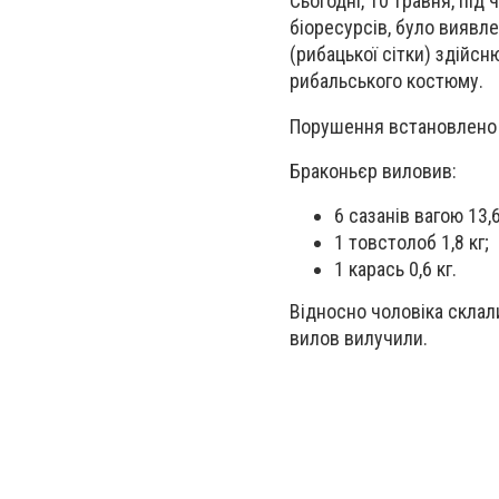
Сьогодні, 10 травня, пі
біоресурсів, було виявл
(рибацької сітки) здійс
рибальського костюму.
Порушення встановлено б
Браконьєр виловив:
6 сазанів вагою 13,6
1 товстолоб 1,8 кг;
1 карась 0,6 кг.
Відносно чоловіка склал
вилов вилучили.