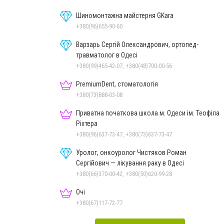
Шиномонтажна майстерня GKara
+380(96)655-90-60
Варзарь Сергій Олександрович, ортопед-
травматолог в Одесі
+380(99)465-42-07, +380(48)700-00-56
PremiumDent, стоматологія
+380(73)888-03-08
Приватна початкова школа м. Одеси ім. Теофіла
Ріхтера
+380(96)637-73-47, +380(73)637-73-47
Уролог, онкоуролог Чистяков Роман
Сергійович — лікування раку в Одесі
+380(66)370-00-42, +380(50)620-99-28
Очі
+380(67)117-72-77