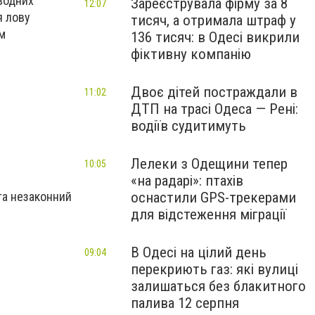
 водних
Зареєструвала фірму за 8
12:07
я лову
тисяч, а отримала штраф у
ям
136 тисяч: в Одесі викрили
фіктивну компанію
Двоє дітей постраждали в
11:02
ДТП на трасі Одеса — Рені:
водіїв судитимуть
Лелеки з Одещини тепер
10:05
«на радарі»: птахів
та незаконний
оснастили GPS-трекерами
для відстеження міграції
В Одесі на цілий день
09:04
перекриють газ: які вулиці
залишаться без блакитного
палива 12 серпня