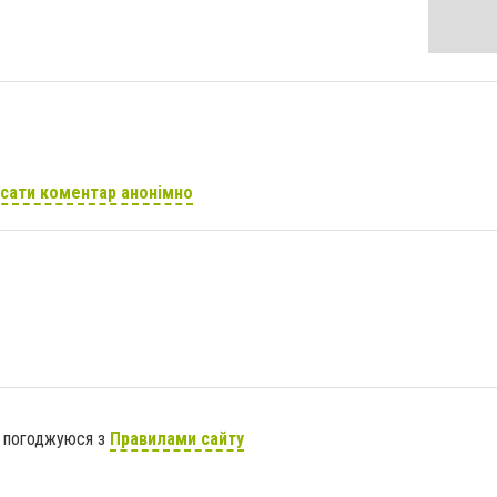
сати коментар анонімно
я погоджуюся з
Правилами сайту