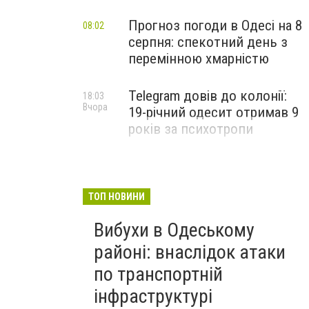
Прогноз погоди в Одесі на 8
08:02
серпня: спекотний день з
перемінною хмарністю
Telegram довів до колонії:
18:03
Вчора
19-річний одесит отримав 9
років за психотропи
ТОП НОВИНИ
Вибухи в Одеському
районі: внаслідок атаки
по транспортній
інфраструктурі