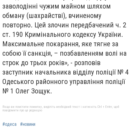
заволодінні чужим майном шляхом
обману (шахрайстві), вчиненому
повторно. Цей злочин передбачений ч. 2
ст. 190 Кримінального кодексу України.
Максимальне покарання, яке тягне за
собою її санкція, – позбавленням волі на
строк до трьох років», - розповів
заступник начальника відділу поліції № 4
Одеського районного управління поліції
№ 1 Олег Зощук.
Якщо ви помітили помилку, виділіть необхідний текст і натисніть Ctrl + Enter, щоб
повідомити про це редакцію
#одеса
#новини