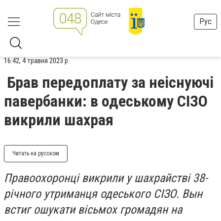
Рус
16:42, 4 травня 2023 р.
Брав передоплату за неіснуючі
павербанки: в одеському СІЗО
викрили шахрая
Читать на русском
Правоохоронці викрили у шахрайстві 38-
річного утриманця одеського СІЗО. Вын
встиг ошукати вісьмох громадян на