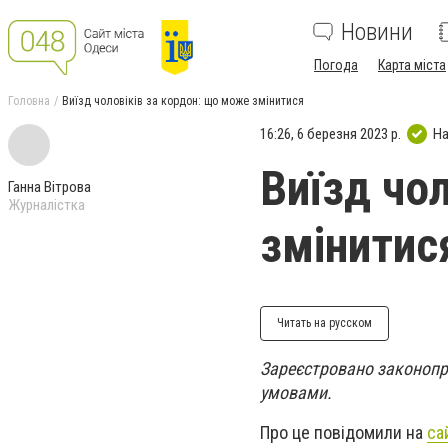
Новини
Погода
Карта міста
Головна
Виїзд чоловіків за кордон: що може змінитися
16:26, 6 березня 2023 р.
На
Виїзд чо
Ганна Вітрова
Журналістка
змінитис
Читать на русском
Зареєстровано законопро
умовами.
Про це повідомили на
са