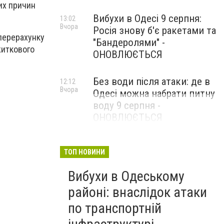
них причин
Вибухи в Одесі 9 серпня:
13:02
Вчора
Росія знову б'є ракетами та
 перерахунку
"Бандеролями" -
житкового
ОНОВЛЮЄТЬСЯ
Без води після атаки: де в
12:12
Вчора
Одесі можна набрати питну
воду 9 серпня -
ОНОВЛЮЄТЬСЯ
ТОП НОВИНИ
Вибухи в Одеському
районі: внаслідок атаки
по транспортній