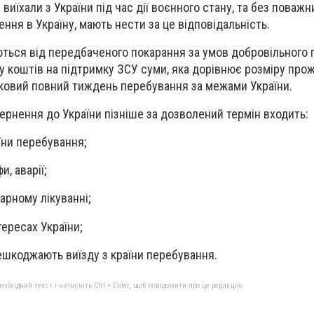
 виїхали з України під час дії воєнного стану, та без поваж
ння в Україну, мають нести за це відповідальність.
ються від передбаченого покарання за умов добровільного
у коштів на підтримку ЗСУ суми, яка дорівнює розміру про
тковий повний тиждень перебування за межами України.
рнення до України пізніше за дозволений термін входить:
аїни перебування;
и, аварії;
нарному лікуванні;
тересах України;
ерешкоджають виїзду з країни перебування.
бхідний текст і натисніть Ctrl + Enter, щоб повідомити про це редакцію