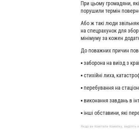
При цьому громадяни, які
порушили термін поверне
Або ж такі люди звільня
на спецрахунок для збор
мінімуму за кожен дода
До поважних причин пове
▪️ заборона на виїзд з кр
▪️ стихійні лиха, катастроф
▪️ перебування на стаціо
▪️ виконання завдань в ін
▪️ інші обставини, які п
Якщо ви помітили помилку, виділіть нео