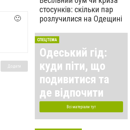
Весільний бум чи криза
стосунків: скільки пар
розлучилися на Одещині
🙂
СПЕЦТЕМА
Одеський гід:
куди піти, що
Додати
подивитися та
де відпочити
Всі матеріали тут