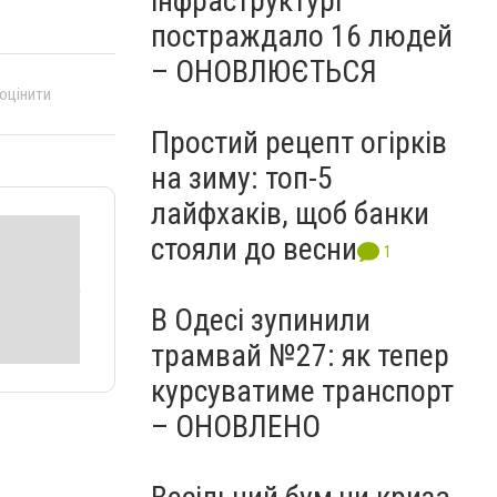
інфраструктурі
постраждало 16 людей
– ОНОВЛЮЄТЬСЯ
 оцінити
Простий рецепт огірків
на зиму: топ-5
лайфхаків, щоб банки
стояли до весни
1
В Одесі зупинили
трамвай №27: як тепер
курсуватиме транспорт
– ОНОВЛЕНО