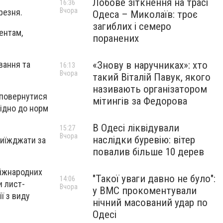
Лобове зіткнення на трасі
16:36
Вчора
резня.
Одеса – Миколаїв: троє
загиблих і семеро
ентам,
поранених
вання та
«Знову в наручниках»: хто
16:13
Вчора
такий Віталій Павук, якого
називають організатором
к повернутися
мітингів за Федорова
відно до норм
В Одесі ліквідували
15:27
Вчора
наслідки буревію: вітер
иїжджати за
повалив більше 10 дерев
 міжнародних
"Такої уваги давно не було":
14:06
и лист-
Вчора
у ВМС прокоментували
ї з виду
нічний масований удар по
Одесі