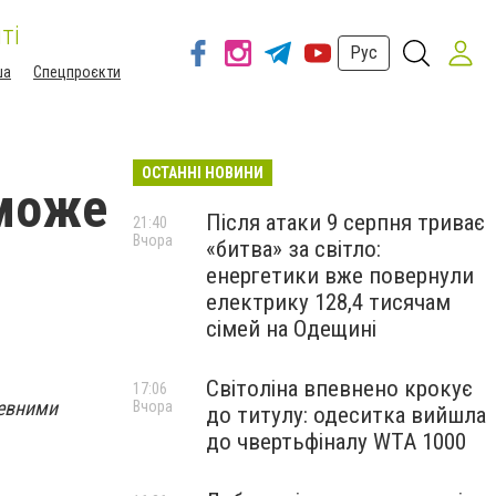
ті
Рус
ша
Спецпроєкти
ОСТАННІ НОВИНИ
 може
Після атаки 9 серпня триває
21:40
Вчора
«битва» за світло:
енергетики вже повернули
електрику 128,4 тисячам
сімей на Одещині
Світоліна впевнено крокує
17:06
певними
Вчора
до титулу: одеситка вийшла
до чвертьфіналу WTA 1000