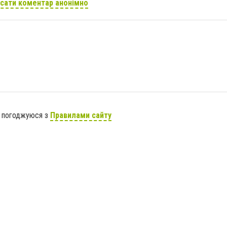
сати коментар анонімно
я погоджуюся з
Правилами сайту