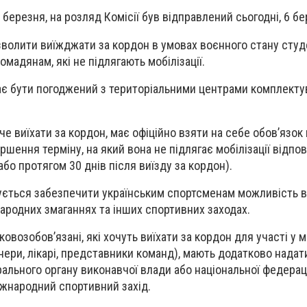
березня, на розляд Комісії був відправлений сьогодні, 6 бе
волити виїжджати за кордон в умовах воєнного стану студ
мадянам, які не підлягають мобілізації.
ає бути погоджений з територіальними центрами комплекту
че виїхати за кордон, має офіційно взяти на себе обов’язо
ершення терміну, на який вона не підлягає мобілізації відпо
бо протягом 30 днів після виїзду за кордон).
ється забезпечити українським спортсменам можливість в
народних змаганнях та інших спортивних заходах.
ковозобов’язані, які хочуть виїхати за кордон для участі у
нери, лікарі, представники команд), мають додатково надат
ального органу виконавчої влади або національної федераці
іжнародний спортивний захід.