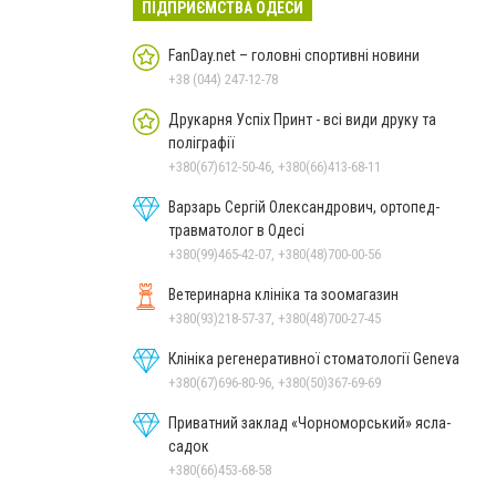
ПІДПРИЄМСТВА ОДЕСИ
FanDay.net – головні спортивні новини
+38 (044) 247-12-78
Друкарня Успіх Принт - всі види друку та
поліграфії
+380(67)612-50-46, +380(66)413-68-11
Варзарь Сергій Олександрович, ортопед-
травматолог в Одесі
+380(99)465-42-07, +380(48)700-00-56
Ветеринарна клініка та зоомагазин
+380(93)218-57-37, +380(48)700-27-45
Клініка регенеративної стоматології Geneva
+380(67)696-80-96, +380(50)367-69-69
Приватний заклад «Чорноморський» ясла-
садок
+380(66)453-68-58