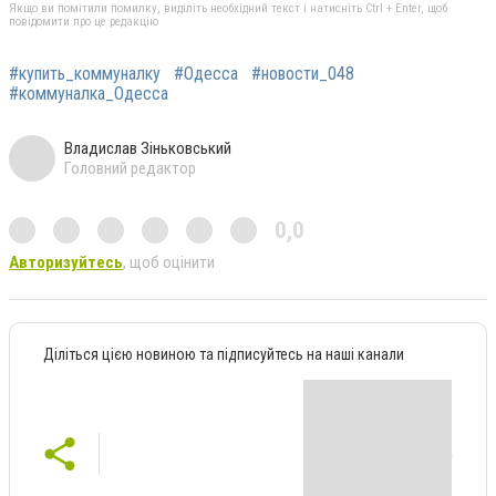
Якщо ви помітили помилку, виділіть необхідний текст і натисніть Ctrl + Enter, щоб
повідомити про це редакцію
#купить_коммуналку
#Одесса
#новости_048
#коммуналка_Одесса
Владислав Зіньковський
Головний редактор
0,0
Авторизуйтесь
, щоб оцінити
Діліться цією новиною та підписуйтесь на наші канали