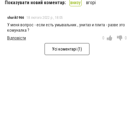
Показувати новий коментар:
внизу
вгорі
shurik1966
18 лютого 2022 р., 18:05
У меня вопрос - если есть умывальник , унитаз и плита - разве это
комуналка ?
Відповісти
0
0
Усі коментарі (1)