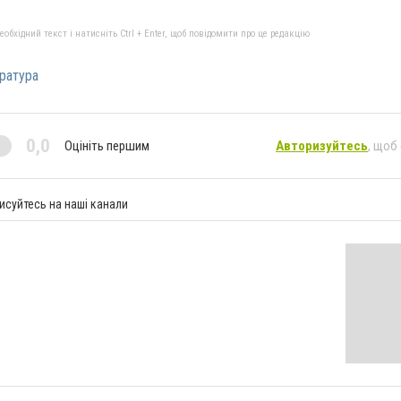
бхідний текст і натисніть Ctrl + Enter, щоб повідомити про це редакцію
ратура
0,0
Оцініть першим
Авторизуйтесь
, щоб
исуйтесь на наші канали