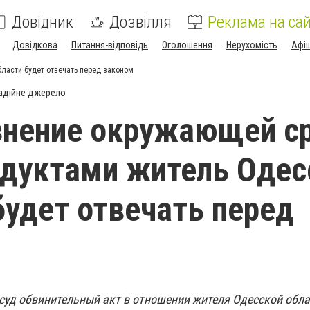
Довідник
Дозвілля
Реклама на сай
Довідкова
Питання-відповідь
Оголошення
Нерухомість
Афі
ласти будет отвечать перед законом
адійне джерело
знение окружающей с
дуктами житель Одес
будет отвечать перед
суд обвинительный акт в отношении жителя Одесской обла