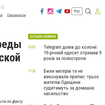
ті
Рус
ша
Спецпроєкти
ОСТАННІ НОВИНИ
реды
Telegram довів до колонії:
18:03
19-річний одесит отримав 9
ской
років за психотропи
Били матерів та не
17:28
виконували припис: трьох
жителів Одещини
судитимуть за домашнє
насильство
сти по факту