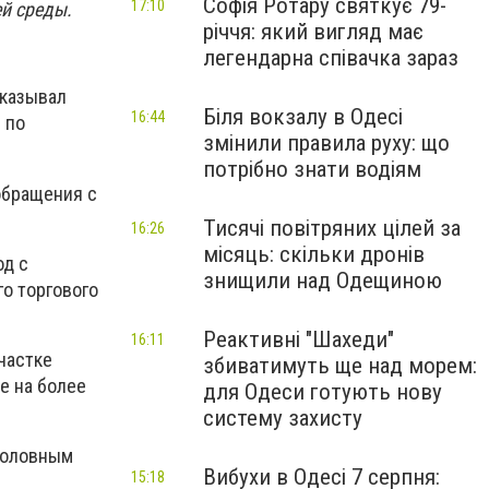
Софія Ротару святкує 79-
17:10
й среды.
річчя: який вигляд має
легендарна співачка зараз
оказывал
Біля вокзалу в Одесі
16:44
 по
змінили правила руху: що
потрібно знати водіям
обращения с
Тисячі повітряних цілей за
16:26
місяць: скільки дронів
од с
знищили над Одещиною
о торгового
Реактивні "Шахеди"
16:11
частке
збиватимуть ще над морем:
е на более
для Одеси готують нову
систему захисту
головным
Вибухи в Одесі 7 серпня:
15:18