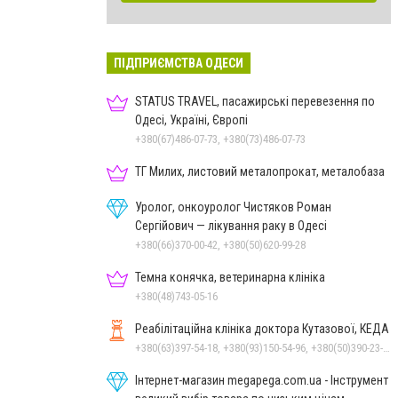
ПІДПРИЄМСТВА ОДЕСИ
STATUS TRAVEL, пасажирські перевезення по
Одесі, Україні, Європі
+380(67)486-07-73, +380(73)486-07-73
ТГ Милих, листовий металопрокат, металобаза
Уролог, онкоуролог Чистяков Роман
Сергійович — лікування раку в Одесі
+380(66)370-00-42, +380(50)620-99-28
Темна конячка, ветеринарна клініка
+380(48)743-05-16
Реабілітаційна клініка доктора Кутазової, КЕДА
+380(63)397-54-18, +380(93)150-54-96, +380(50)390-23-91
Інтернет-магазин megapega.com.ua - Інструмент