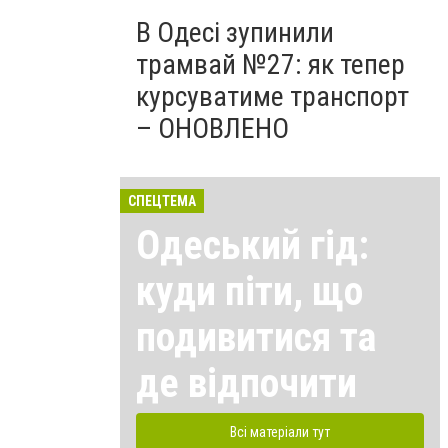
В Одесі зупинили
трамвай №27: як тепер
курсуватиме транспорт
– ОНОВЛЕНО
СПЕЦТЕМА
Одеський гід:
куди піти, що
подивитися та
де відпочити
Всі матеріали тут