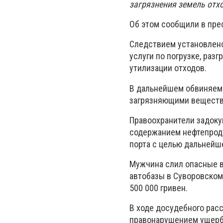
загрязнения земель отх
Об этом сообщили в пре
Следствием установлено
услуги по погрузке, раз
утилизации отходов.
В дальнейшем обвиняем
загрязняющими вещества
Правоохранители задоку
содержанием нефтепроду
порта с целью дальнейш
Мужчина слил опасные в
автобазы в Суворовском
500 000 гривен.
В ходе досудебного рас
правонарушением ущерб