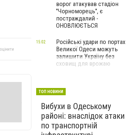
ворог атакував стадіон
"Чорноморець", є
постраждалий -
ОНОВЛЮЄТЬСЯ
Російські удари по портах
15:02
Великої Одеси можуть
 оцінити
залишити Україну без
сховищ для врожаю
ТОП НОВИНИ
Вибухи в Одеському
районі: внаслідок атаки
по транспортній