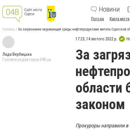
Новини
Погода
Карта міста
Головна
За загрязнение окружающей среды нефтепродуктами житель Одесской об
17:23, 14 лютого 2022 р.
Н
За загря
Лада Вербицька
Головна редакторка 048.ua
нефтепро
области 
законом
Прокуроры направили в 