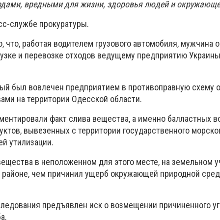
одами, вредными для жизни, здоровья людей и окружающе
сс-службе прокуратуры.
, что, работая водителем грузового автомобиля, мужчина 
грузке и перевозке отходов ведущему предприятию Украины
ый был вовлечен предприятием в противоправную схему 
ми на территории Одесской области.
ментировали факт слива вещества, а именно балластных в
ктов, вывезенных с территории государственного морског
ей утилизации.
ещества в неположенном для этого месте, на земельном у
 районе, чем причинил ущерб окружающей природной сред
следования предъявлен иск о возмещении причиненного у
а.