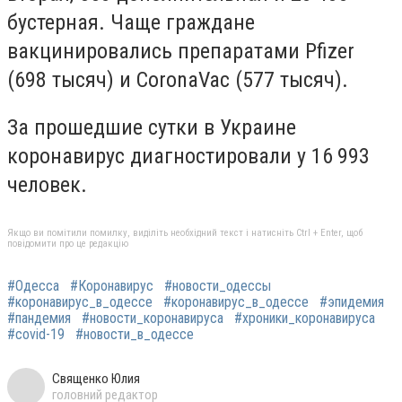
бустерная. Чаще граждане
вакцинировались препаратами Pfizer
(698 тысяч) и CoronaVac (577 тысяч).
За прошедшие сутки в Украине
коронавирус диагностировали у 16 993
человек.
Якщо ви помітили помилку, виділіть необхідний текст і натисніть Ctrl + Enter, щоб
повідомити про це редакцію
#Одесса
#Коронавирус
#новости_одессы
#коронавирус_в_одессе
#коронавирус_в_одессе
#эпидемия
#пандемия
#новости_коронавируса
#хроники_коронавируса
#covid-19
#новости_в_одессе
Священко Юлия
головний редактор