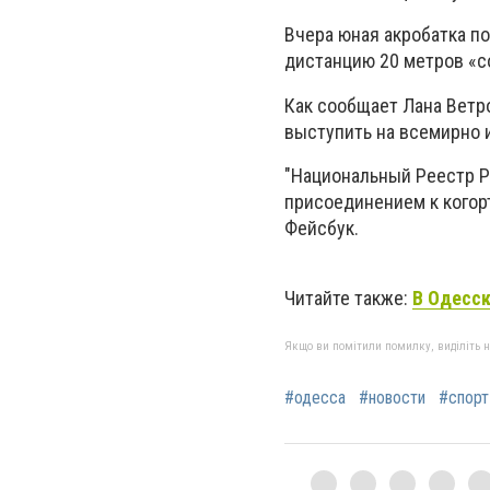
Вчера юная акробатка п
дистанцию 20 метров «con
Как сообщает Лана Ветр
выступить на всемирно и
"Национальный Реестр 
присоединением к когорт
Фейсбук.
Читайте также:
В Одесск
Якщо ви помітили помилку, виділіть нео
#одесса
#новости
#спорт