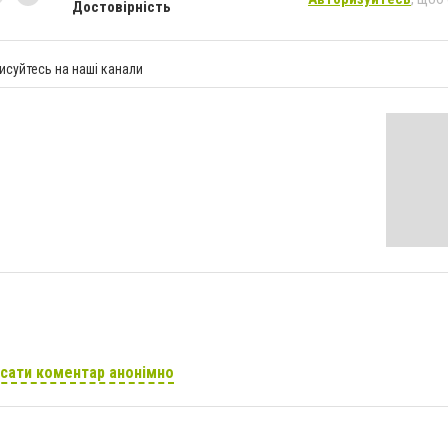
Достовірність
исуйтесь на наші канали
сати коментар анонімно