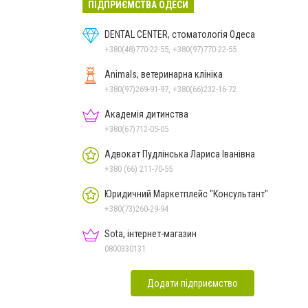
ПІДПРИЄМСТВА ОДЕСИ
DENTAL CENTER, стоматологія Одеса
+380(48)770-22-55, +380(97)770-22-55
Animals, ветеринарна клініка
+380(97)269-91-97, +380(66)232-16-72
Академія дитинства
+380(67)712-05-05
Адвокат Пудлінська Лариса Іванівна
+380 (66) 211-70-55
Юридичний Маркетплейс "Консультант"
+380(73)260-29-94
Sota, інтернет-магазин
0800330131
Додати підприємство