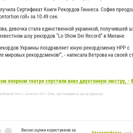
олучила Сертификат Книги Рекордов Гиннеса. София преодо
tortion roll» за 10.49 сек.
ова, девочка стала единственной украинкой, получившей 
звестном шоу рекордов "Lo Show Dei Record" в Милане.
Рекордов Украины поздравляет юную рекордсменку НРР с
е мировых рекордсменов!", - написала Ветрова на своей с
ом оперном театре спустили вниз двухтонную люстру, -
бхідний текст і натисніть Ctrl + Enter, щоб повідомити про це редакцію
Високі оцінки користувачів за
Авторизуйтесь
, щоб