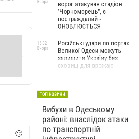
Вчора
ворог атакував стадіон
"Чорноморець", є
постраждалий -
ОНОВЛЮЄТЬСЯ
Російські удари по портах
15:02
Вчора
Великої Одеси можуть
залишити Україну без
сховищ для врожаю
ТОП НОВИНИ
Вибухи в Одеському
районі: внаслідок атаки
по транспортній
🙂