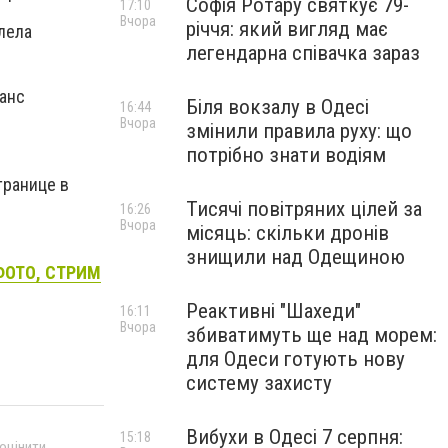
Софія Ротару святкує 79-
17:10
Вчора
річчя: який вигляд має
лела
легендарна співачка зараз
шанс
Біля вокзалу в Одесі
16:44
Вчора
змінили правила руху: що
потрібно знати водіям
транице в
Тисячі повітряних цілей за
16:26
Вчора
місяць: скільки дронів
знищили над Одещиною
 ФОТО, СТРИМ
Реактивні "Шахеди"
16:11
Вчора
збиватимуть ще над морем:
для Одеси готують нову
систему захисту
Вибухи в Одесі 7 серпня:
15:18
 оцінити