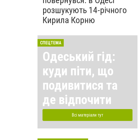
повернувся: в Одесі
розшукують 14-річного
Кирила Корню
СПЕЦТЕМА
Одеський гід:
куди піти, що
подивитися та
де відпочити
Всі матеріали тут