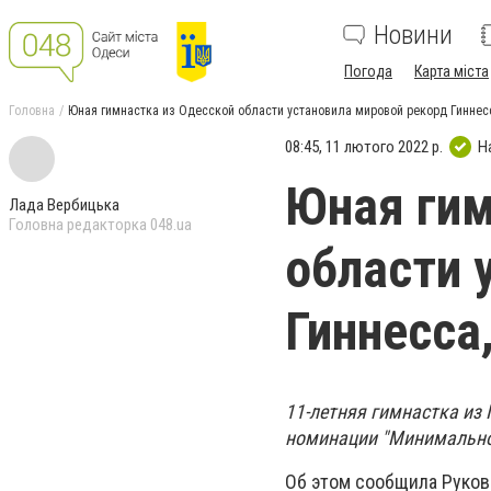
Новини
Погода
Карта міста
Головна
Юная гимнастка из Одесской области установила мировой рекорд Гиннес
08:45, 11 лютого 2022 р.
Н
Юная гим
Лада Вербицька
Головна редакторка 048.ua
области 
Гиннесса
11-летняя гимнастка из
номинации "Минимальное 
Об этом сообщила Руков