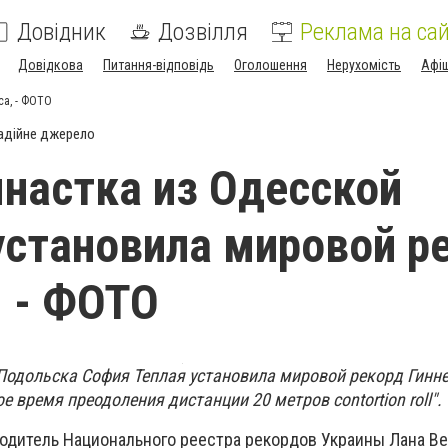
Довідник
Дозвілля
Реклама на сай
Довідкова
Питання-відповідь
Оголошення
Нерухомість
Афі
са, - ФОТО
адійне джерело
настка из Одесской
установила мировой р
, - ФОТО
 Подольска София Теплая установила мировой рекорд Гинне
время преодоления дистанции 20 метров contortion roll".
одитель Национального реестра рекордов Украины Лана Ве