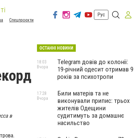
ті
Рус
ша
Спецпроєкти
ОСТАННІ НОВИНИ
Telegram довів до колонії:
18:03
Вчора
19-річний одесит отримав 9
екорд
років за психотропи
Били матерів та не
17:28
Вчора
виконували припис: трьох
жителів Одещини
судитимуть за домашнє
сса в
насильство
трова.