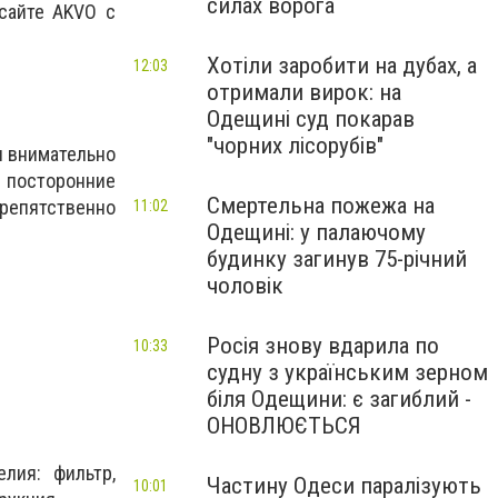
силах ворога
сайте AKVO с
Хотіли заробити на дубах, а
12:03
отримали вирок: на
Одещині суд покарав
"чорних лісорубів"
и внимательно
е посторонние
Смертельна пожежа на
препятственно
11:02
Одещині: у палаючому
будинку загинув 75-річний
чоловік
Росія знову вдарила по
10:33
судну з українським зерном
біля Одещини: є загиблий -
ОНОВЛЮЄТЬСЯ
лия: фильтр,
Частину Одеси паралізують
10:01