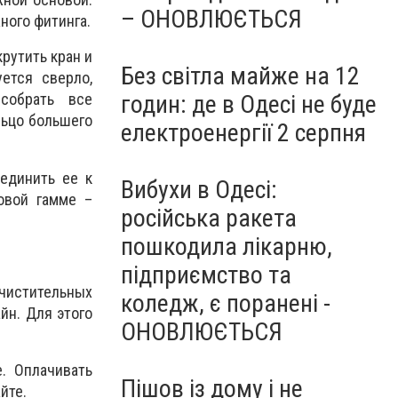
– ОНОВЛЮЄТЬСЯ
ного фитинга.
рутить кран и
Без світла майже на 12
ется сверло,
годин: де в Одесі не буде
собрать все
льцо большего
електроенергії 2 серпня
оединить ее к
Вибухи в Одесі:
овой гамме –
російська ракета
пошкодила лікарню,
підприємство та
чистительных
коледж, є поранені -
йн. Для этого
ОНОВЛЮЄТЬСЯ
. Оплачивать
Пішов із дому і не
йте.