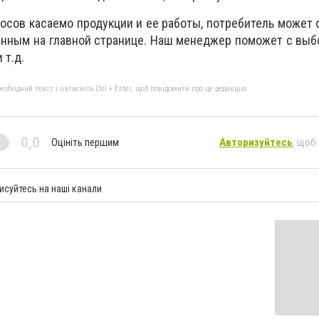
осов касаемо продукции и ее работы, потребитель может 
анным на главной странице. Наш менеджер поможет с выб
 т.д.
бхідний текст і натисніть Ctrl + Enter, щоб повідомити про це редакцію
0,0
Оцініть першим
Авторизуйтесь
, щоб
исуйтесь на наші канали