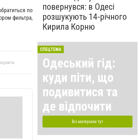
повернувся: в Одесі
обратиться по
розшукують 14-річного
ором фильтра,
Кирила Корню
СПЕЦТЕМА
Одеський гід:
 оцінити
куди піти, що
подивитися та
де відпочити
Всі матеріали тут