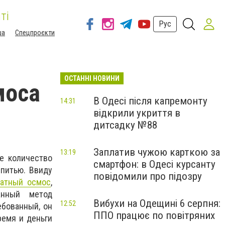
ті
Рус
ша
Спецпроєкти
ОСТАННІ НОВИНИ
моса
В Одесі після капремонту
14:31
відкрили укриття в
дитсадку №88
Заплатив чужою карткою за
13:19
ое количество
смартфон: в Одесі курсанту
 питью. Ввиду
повідомили про підозру
ратный осмос
,
анный метод
Вибухи на Одещині 6 серпня:
12:52
бованный, он
ППО працює по повітряних
ремя и деньги