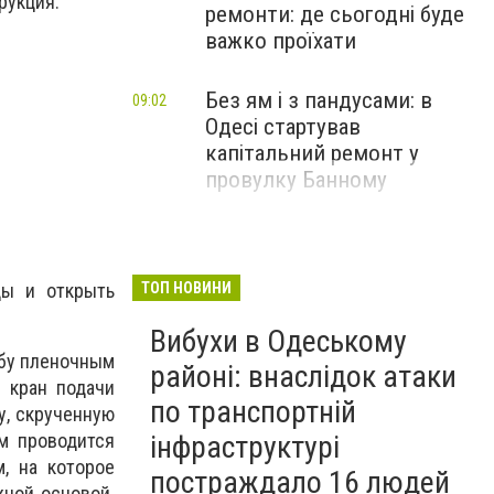
рукция.
ремонти: де сьогодні буде
важко проїхати
Без ям і з пандусами: в
09:02
Одесі стартував
капітальний ремонт у
провулку Банному
ды и открыть
ТОП НОВИНИ
Вибухи в Одеському
ьбу пленочным
районі: внаслідок атаки
ь кран подачи
по транспортній
у, скрученную
інфраструктурі
м проводится
, на которое
постраждало 16 людей
жной основой.