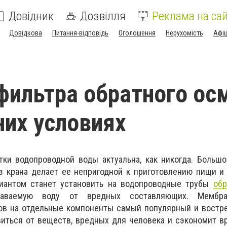
Довідник
Дозвілля
Реклама на сай
Довідкова
Питання-відповідь
Оголошення
Нерухомість
Афі
ильтра обратного ос
их условиях
тки водопроводной воды актуальна, как никогда. Больш
з крана делает ее непригодной к приготовлению пищи и
иантом станет установить на водопроводные трубы
об
даваемую воду от вредных составляющих. Мембр
ов на отдельные компоненты самый популярный и востре
иться от веществ, вредных для человека и сэкономит в