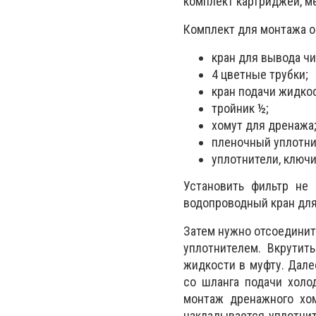
комплект картриджей, ме
Комплект для монтажа о
кран для вывода ч
4 цветные трубки;
кран подачи жидко
тройник ½;
хомут для дренажа
пленочный уплотни
уплотнители, ключи
Установить фильтр не
водопроводный кран для
Затем нужно отсоединит
уплотнителем. Вкрутит
жидкости в муфту. Далее
со шланга подачи холо
монтаж дренажного хом
накладывается уплотнит