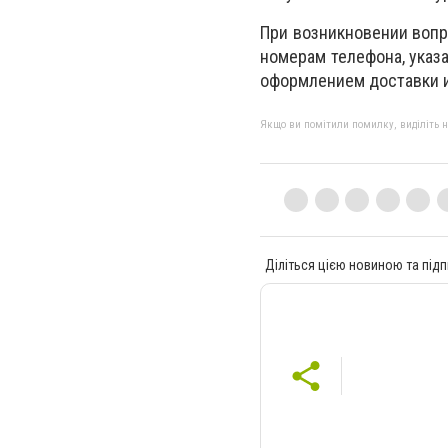
При возникновении вопр
номерам телефона, указ
оформлением доставки и
Якщо ви помітили помилку, виділіть нео
Діліться цією новиною та підп