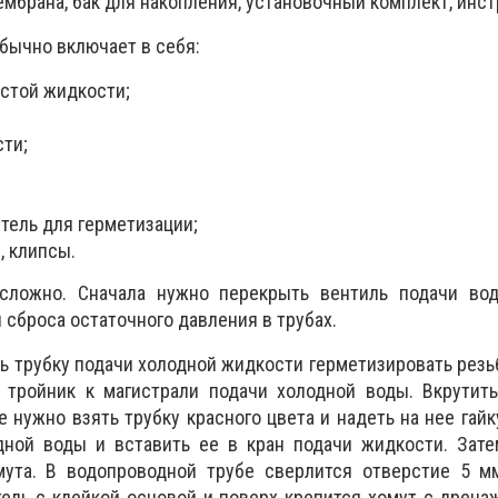
мбрана, бак для накопления, установочный комплект, инст
бычно включает в себя:
истой жидкости;
сти;
;
тель для герметизации;
, клипсы.
 сложно. Сначала нужно перекрыть вентиль подачи во
 сброса остаточного давления в трубах.
ь трубку подачи холодной жидкости герметизировать рез
ь тройник к магистрали подачи холодной воды. Вкрутит
 нужно взять трубку красного цвета и надеть на нее гайк
дной воды и вставить ее в кран подачи жидкости. Зате
ута. В водопроводной трубе сверлится отверстие 5 мм
ель с клейкой основой и поверх крепится хомут с дрена