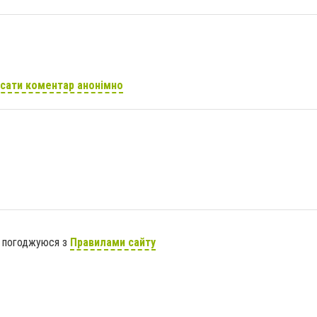
сати коментар анонімно
я погоджуюся з
Правилами сайту