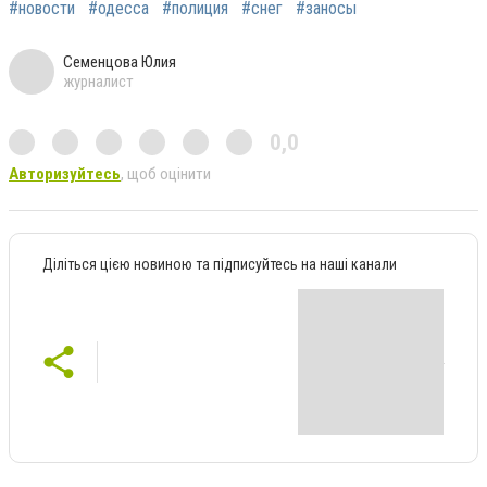
#новости
#одесса
#полиция
#снег
#заносы
Семенцова Юлия
журналист
0,0
Авторизуйтесь
, щоб оцінити
Діліться цією новиною та підписуйтесь на наші канали