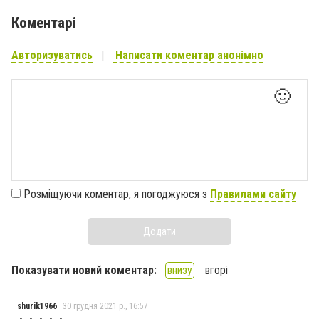
Коментарі
Авторизуватись
Написати коментар анонімно
🙂
Розміщуючи коментар, я погоджуюся з
Правилами сайту
Додати
Показувати новий коментар:
внизу
вгорі
shurik1966
30 грудня 2021 р., 16:57