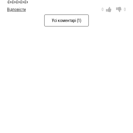
👍👍👍👍👍
Відповісти
0
0
Усі коментарі (1)