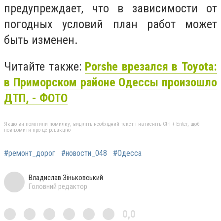
предупреждает, что в зависимости от
погодных условий план работ может
быть изменен.
Читайте также:
Porshe врезался в Toyota:
в Приморском районе Одессы произошло
ДТП, - ФОТО
Якщо ви помітили помилку, виділіть необхідний текст і натисніть Ctrl + Enter, щоб
повідомити про це редакцію
#ремонт_дорог
#новости_048
#Одесса
Владислав Зіньковський
Головний редактор
0,0