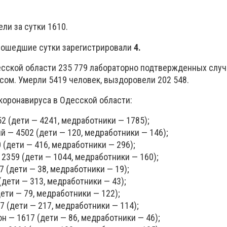
ли за сутки
1610
.
рошедшие сутки зарегистрировали
4.
есской области 235 779 лабораторно подтвержденных случ
сом. Умерли 5419 человек, выздоровели 202 548.
коронавируса в Одесской области:
52 (дети — 4241, медработники — 1785);
ий — 4502 (дети — 120, медработники — 146);
0 (дети — 416, медработники — 296);
12359 (дети — 1044, медработники — 160);
7 (дети — 38, медработники — 19);
(дети — 313, медработники — 43);
дети — 79, медработники — 122);
67 (дети — 217, медработники — 114);
н — 1617 (дети — 86, медработники — 46);