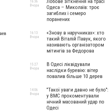
Лобове зіткнення на трасі
16:36
Вчора
Одеса – Миколаїв: троє
загиблих і семеро
поранених
«Знову в наручниках»: хто
аев
16:13
Вчора
такий Віталій Павук, якого
називають організатором
мітингів за Федорова
В Одесі ліквідували
15:27
Вчора
наслідки буревію: вітер
повалив більше 10 дерев
"Такої уваги давно не було":
14:06
Вчора
у ВМС прокоментували
нічний масований удар по
Одесі