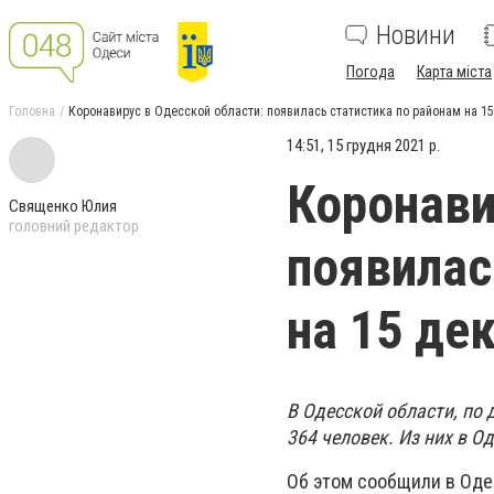
Новини
Погода
Карта міста
Головна
Коронавирус в Одесской области: появилась статистика по районам на 1
14:51, 15 грудня 2021 р.
Коронави
Священко Юлия
головний редактор
появилас
на 15 де
В Одесской области, по 
364 человек. Из них в Од
Об этом сообщили в Оде