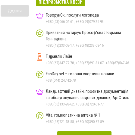
ПІДПРИЄМСТВА ОДЕСИ
Додати
ГоворунОк, послуги логопеда
+380(93)066-04-61, +380(99)079-25-93
Приватний нотаріус Прокоф'єва Людмила
Геннадіївна
+380(48)233-08-17, +380(48)233-08-16
Гідравлік Лайн
+380(67)347-77-78, +380(67)693-31-07, +380(67)547-46-27, +380(67)679-57-97, +380(67)219-04-57, +380(50)383-31-07, +380(67)219-04-70, +380(67)693-31-07
FanDay.net – головні спортивні новини
+38 (044) 247-12-78
Ландшафтний дизайн, проєктна документація
та обслуговування садових ділянок, АртСтиль
+380(50)133-93-62, +380(68)720-01-77
Vita, гомеопатична аптека № 1
+380(48)721-53-55, +380(50)390-87-59