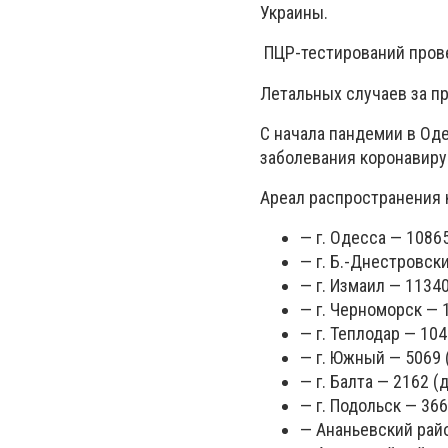
Украины.
ПЦР-тестирований прове
Летальных случаев за п
С начала пандемии в Од
заболевания коронавиру
Ареал распространения 
— г. Одесса — 1086
— г. Б.-Днестровск
— г. Измаил — 1134
— г. Черноморск — 
— г. Теплодар — 104
— г. Южный — 5069 
— г. Балта — 2162 (
— г. Подольск — 36
— Ананьевский райо