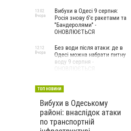
Вибухи в Одесі 9 серпня:
13:02
Вчора
Росія знову б'є ракетами та
"Бандеролями" -
ОНОВЛЮЄТЬСЯ
Без води після атаки: де в
12:12
Вчора
Одесі можна набрати питну
воду 9 серпня -
ОНОВЛЮЄТЬСЯ
ТОП НОВИНИ
Вибухи в Одеському
районі: внаслідок атаки
по транспортній