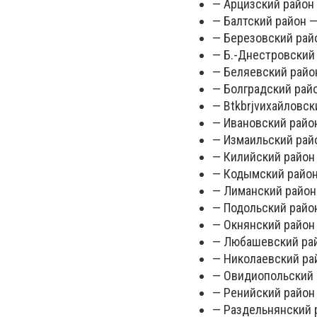
— Арцизский район 
— Балтский район —
— Березовский райо
— Б.-Днестровский 
— Беляевский район
— Болградский райо
— Вtkbrjvихайловск
— Ивановский район
— Измаильский райо
— Килийский район 
— Кодымский район 
— Лиманский район 
— Подольский район
— Окнянский район 
— Любашевский райо
— Николаевский рай
— Овидиопольский р
— Ренийский район 
— Раздельнянский р