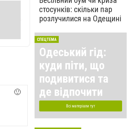
Весільний бум чи криза
стосунків: скільки пар
розлучилися на Одещині
СПЕЦТЕМА
Одеський гід:
куди піти, що
подивитися та
де відпочити
🙂
Всі матеріали тут