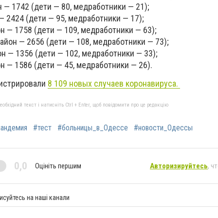
 — 1742 (дети — 80, медработники — 21);
— 2424 (дети — 95, медработники — 17);
н — 1758 (дети — 109, медработники — 63);
айон — 2656 (дети — 108, медработники — 73);
н — 1356 (дети — 102, медработники — 33);
 — 1586 (дети — 45, медработники — 26).
гистрировали
8 109
новых случаев коронавируса.
бхідний текст і натисніть Ctrl + Enter, щоб повідомити про це редакцію
пандемия
#тест
#больницы_в_Одессе
#новости_Одессы
0,0
Оцініть першим
Авторизируйтесь
, ч
исуйтесь на наші канали