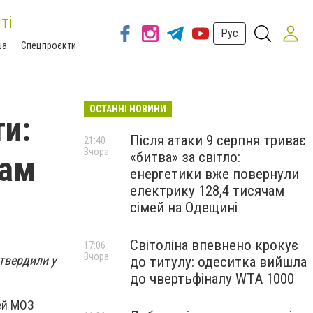
ті
Рус
ша
Спецпроєкти
ОСТАННІ НОВИНИ
ти:
Після атаки 9 серпня триває
21:40
Вчора
«битва» за світло:
нам
енергетики вже повернули
електрику 128,4 тисячам
сімей на Одещині
Світоліна впевнено крокує
17:06
Вчора
твердили у
до титулу: одеситка вийшла
до чвертьфіналу WTA 1000
ей МОЗ