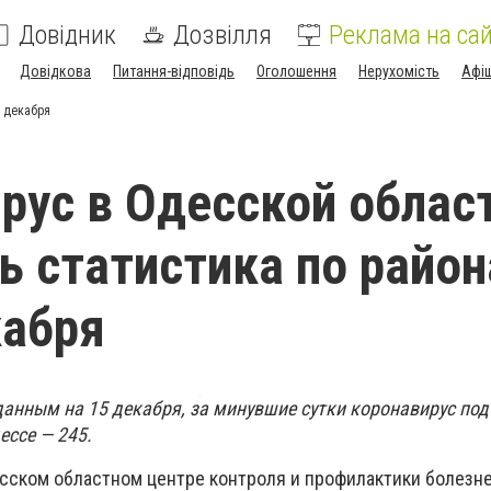
Довідник
Дозвілля
Реклама на сай
Довідкова
Питання-відповідь
Оголошення
Нерухомість
Афі
5 декабря
рус в Одесской облас
ь статистика по райо
кабря
данным на 15 декабря, за минувшие сутки коронавирус под
ессе — 245.
сском областном центре контроля и профилактики болезн