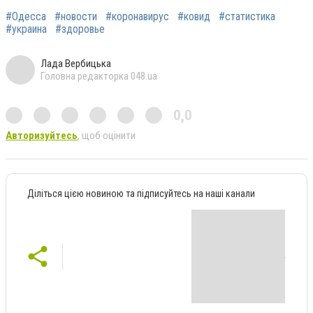
#Одесса
#новости
#коронавирус
#ковид
#статистика
#украина
#здоровье
Лада Вербицька
Головна редакторка 048.ua
0,0
Авторизуйтесь
, щоб оцінити
Діліться цією новиною та підписуйтесь на наші канали