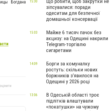
Що робити, щоб закрутки не
15:30
лицы Богдана
зіпсувалися: поради
одеситам для безпечної
домашньої консервації
Майже 6 тисяч пачок без
15:03
акцизу: на Одещині накрили
асти
Telegram-торгівлю
сигаретами
Борги за комуналку
14:09
ростуть: скільки нових
боржників з’явилося на
Одещині у 2026 році
 оцінити
В Одеській області троє
13:06
підлітків влаштували
«покатушки» на чужому