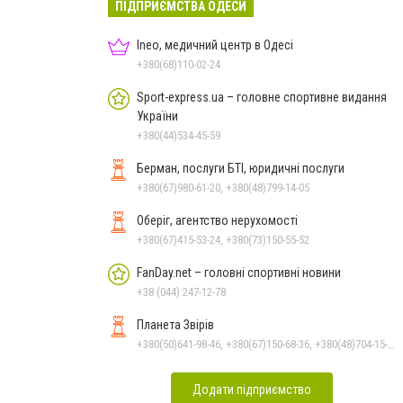
ПІДПРИЄМСТВА ОДЕСИ
Ineo, медичний центр в Одесі
+380(68)110-02-24
Sport-express.ua – головне спортивне видання
України
+380(44)534-45-59
Берман, послуги БТІ, юридичні послуги
+380(67)980-61-20, +380(48)799-14-05
Оберіг, агентство нерухомості
+380(67)415-53-24, +380(73)150-55-52
FanDay.net – головні спортивні новини
+38 (044) 247-12-78
Планета Звірів
+380(50)641-98-46, +380(67)150-68-36, +380(48)704-15-15
Додати підприємство