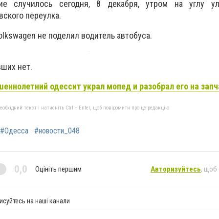
е случилось сегодня, 8 декабря, утром на углу у
вского переулка.
olkswagen не поделил водитель автобуса.
вших нет.
еннолетний одессит украл мопед и разобрал его на запч
бхідний текст і натисніть Ctrl + Enter, щоб повідомити про це редакцію
#Одесса
#новости_048
0,0
Оцініть першим
Авторизуйтесь
, щоб
исуйтесь на наші канали