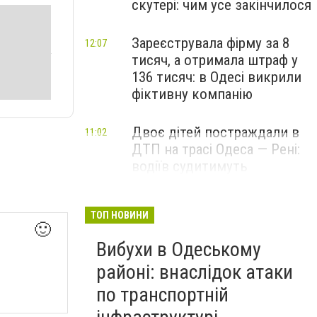
скутері: чим усе закінчилося
Зареєструвала фірму за 8
12:07
тисяч, а отримала штраф у
136 тисяч: в Одесі викрили
фіктивну компанію
Двоє дітей постраждали в
11:02
ДТП на трасі Одеса — Рені:
водіїв судитимуть
ТОП НОВИНИ
🙂
Вибухи в Одеському
районі: внаслідок атаки
по транспортній