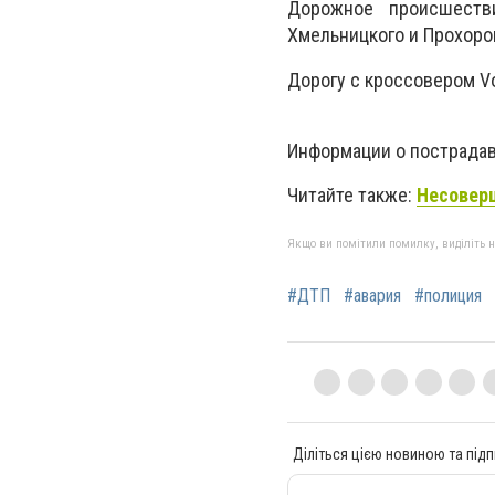
Дорожное происшестви
Хмельницкого и Прохоро
Дорогу с кроссовером V
Информации о пострада
Читайте также:
Несоверш
Якщо ви помітили помилку, виділіть нео
#ДТП
#авария
#полиция
Діліться цією новиною та підп