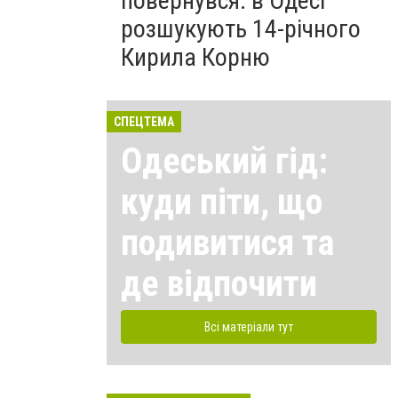
повернувся: в Одесі
розшукують 14-річного
Кирила Корню
СПЕЦТЕМА
Одеський гід:
куди піти, що
подивитися та
де відпочити
Всі матеріали тут