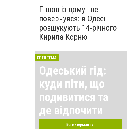
Пішов із дому і не
повернувся: в Одесі
розшукують 14-річного
Кирила Корню
СПЕЦТЕМА
Одеський гід:
куди піти, що
подивитися та
де відпочити
Всі матеріали тут