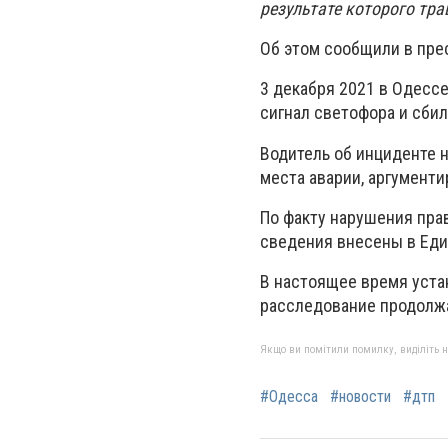
результате которого тр
Об этом сообщили в пре
3 декабря 2021 в Одесс
сигнал светофора и сби
Водитель об инциденте 
места аварии, аргументи
По факту нарушения прав
сведения внесены в Ед
В настоящее время уста
расследование продолж
Якщо ви помітили помилку, виділіть нео
#Одесса
#новости
#дтп