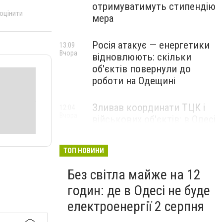
отримуватимуть стипендію
 оцінити
мера
Росія атакує — енергетики
13:09
Вчора
відновлюють: скільки
об'єктів повернули до
роботи на Одещині
Зливав координати ТЦК і
12:04
Вчора
військових об'єктів: в Одесі
затримали агента кремля
ТОП НОВИНИ
Без світла майже на 12
годин: де в Одесі не буде
електроенергії 2 серпня