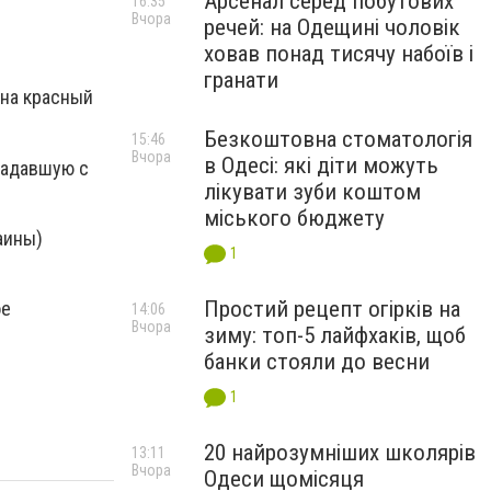
Арсенал серед побутових
16:35
Вчора
речей: на Одещині чоловік
ховав понад тисячу набоїв і
гранати
 на красный
Безкоштовна стоматологія
15:46
Вчора
в Одесі: які діти можуть
радавшую с
лікувати зуби коштом
міського бюджету
аины)
1
Простий рецепт огірків на
ое
14:06
Вчора
зиму: топ-5 лайфхаків, щоб
банки стояли до весни
1
20 найрозумніших школярів
13:11
Вчора
Одеси щомісяця