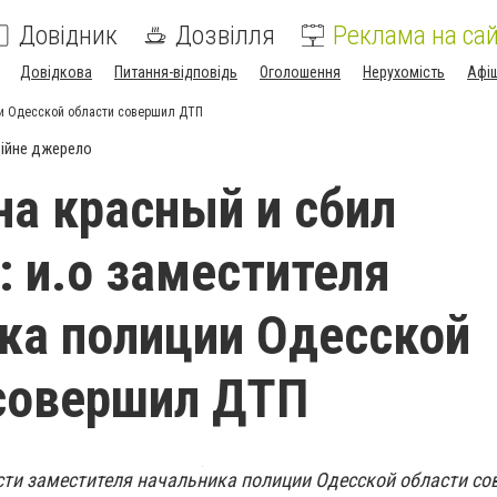
Довідник
Дозвілля
Реклама на сай
Довідкова
Питання-відповідь
Оголошення
Нерухомість
Афі
ии Одесской области совершил ДТП
ійне джерело
на красный и сбил
 и.о заместителя
ка полиции Одесской
совершил ДТП
и заместителя начальника полиции Одесской области со