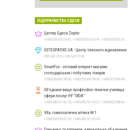
ПІДПРИЄМСТВА ОДЕСИ
Цептер Одеса Zepter
+380(50)335-26-41, +380(50)335-26-41, +380(50)335-26-41
OSTEOPATHIC.UA - Центр тілесного відновлення
099 643 0131, 099 643 0108
SmartFox - оптовий інтернет-магазин
господарських і побутових товарів
+380(95)000-99-00, +380(73)000-99-00, +380(97)000-99-00
Об’єднане вище професійно-технічне училище
сфери послуг НУ "ОЮА"
+380(48)731-62-78, +380(48)733-30-67, +380(93)398-66-30
Vita, гомеопатична аптека № 1
+380(50)390-87-59, +380(48)721-53-55
Грищенко та партнери, адвокатське об'єднання