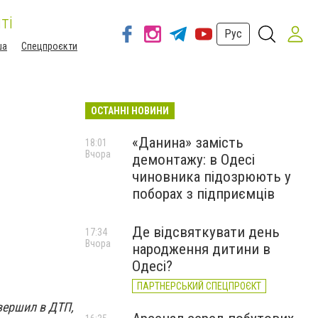
ті
Рус
ша
Спецпроєкти
ОСТАННІ НОВИНИ
«Данина» замість
18:01
Вчора
демонтажу: в Одесі
чиновника підозрюють у
поборах з підприємців
Де відсвяткувати день
17:34
Вчора
народження дитини в
Одесі?
ПАРТНЕРСЬКИЙ СПЕЦПРОЄКТ
вершил в ДТП,