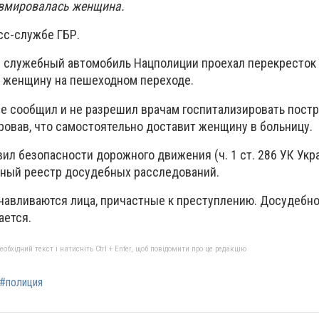
авмировалась женщина.
сс-службе ГБР.
е служебный автомобиль Нацполиции проехал перекресток
л женщину на пешеходном переходе.
не сообщил и не разрешил врачам госпитализировать пост
ровав, что самостоятельно доставит женщину в больницу.
ил безопасности дорожного движения (ч. 1 ст. 286 УК Укр
иный реестр досудебных расследований.
навливаются лица, причастные к преступлению. Досудебн
ается.
бхідний текст і натисніть Ctrl + Enter, щоб повідомити про це редакцію
#полиция