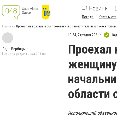
Новини
Погода
Карта міста
Головна
Проехал на красный и сбил женщину: и.о заместителя начальника полиц
10:54, 7 грудня 2021 р.
Над
Проехал 
Лада Вербицька
Головна редакторка 048.ua
женщину:
начальни
области 
Исполняющий обязанност