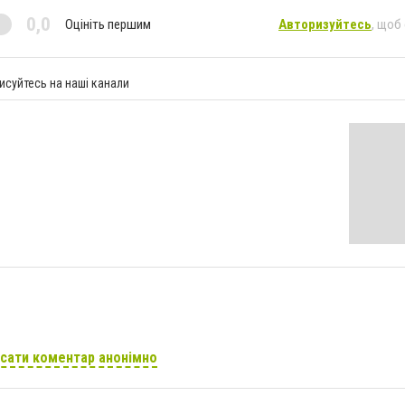
0,0
Оцініть першим
Авторизуйтесь
, щоб
исуйтесь на наші канали
сати коментар анонімно