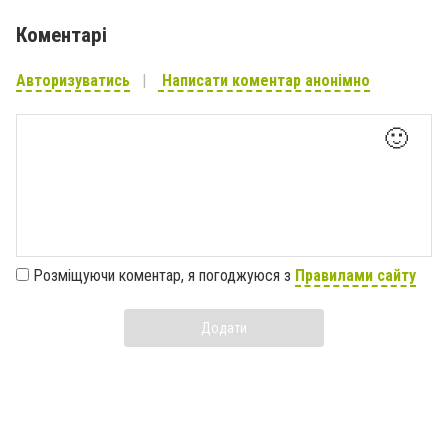
Коментарі
Авторизуватись
Написати коментар анонімно
🙂
Розміщуючи коментар, я погоджуюся з
Правилами сайту
Додати