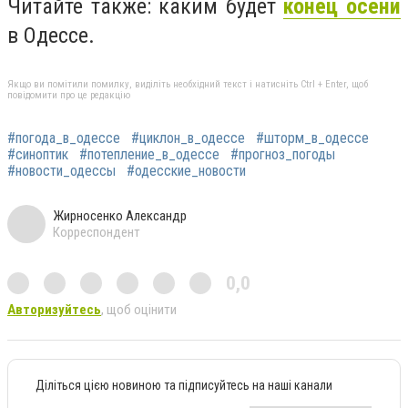
Читайте также: каким будет
конец осени
в Одессе.
Якщо ви помітили помилку, виділіть необхідний текст і натисніть Ctrl + Enter, щоб
повідомити про це редакцію
#погода_в_одессе
#циклон_в_одессе
#шторм_в_одессе
#синоптик
#потепление_в_одессе
#прогноз_погоды
#новости_одессы
#одесские_новости
Жирносенко Александр
Корреспондент
0,0
Авторизуйтесь
, щоб оцінити
Діліться цією новиною та підписуйтесь на наші канали