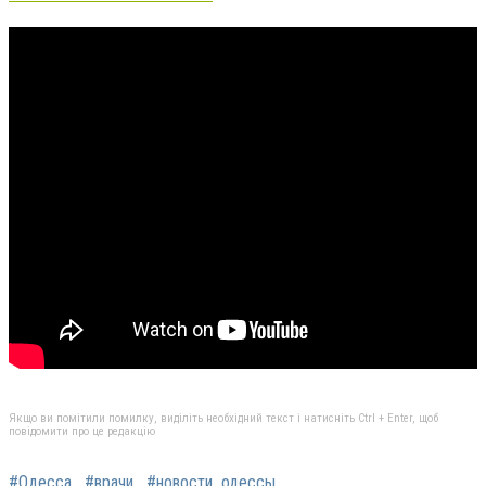
Якщо ви помітили помилку, виділіть необхідний текст і натисніть Ctrl + Enter, щоб
повідомити про це редакцію
#Одесса
#врачи
#новости_одессы