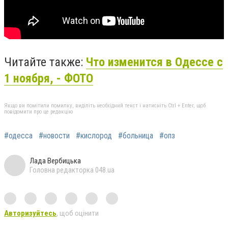
Читайте также:
Что изменится в Одессе с
1 ноября, - ФОТО
Якщо ви помітили помилку, виділіть необхідний текст і натисніть Ctrl + Enter, щоб
повідомити про це редакцію
#одесса
#новости
#кислород
#больница
#опз
Лада Вербицька
Головна редакторка 048.ua
Авторизуйтесь
, щоб оцінити