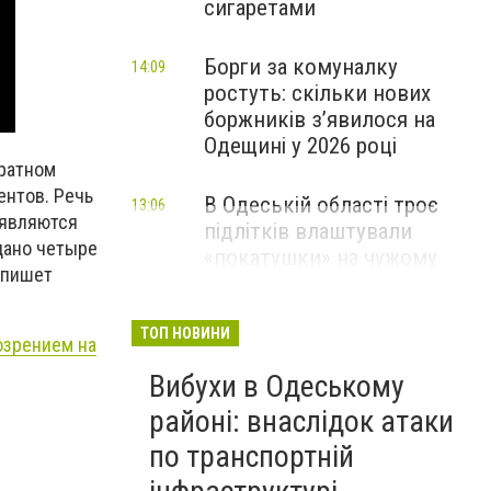
сигаретами
Борги за комуналку
14:09
ростуть: скільки нових
боржників з’явилося на
Одещині у 2026 році
аратном
ентов. Речь
В Одеській області троє
13:06
 являются
підлітків влаштували
дано четыре
«покатушки» на чужому
- пишет
скутері: чим усе закінчилося
ТОП НОВИНИ
озрением на
Вибухи в Одеському
районі: внаслідок атаки
по транспортній