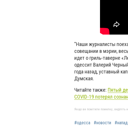
"Наши журналисты поеха
совещании в мэрии, вес
идет о гриль-таверне «
одессит Валерий Черный
года назад, уставный ка
Думская.
Читайте также:
Пятый де
COVID-19 потерял созна
Якщо ви помітили помилку, виділіть нео
#одесса
#новости
#напад