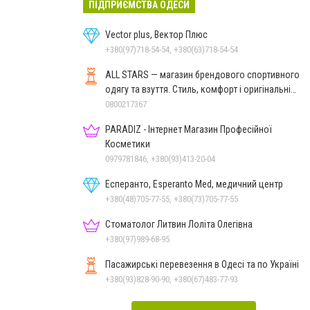
ПІДПРИЄМСТВА ОДЕСИ
Vector plus, Вектор Плюс
+380(97)718-54-54, +380(63)718-54-54
ALL STARS — магазин брендового спортивного
одягу та взуття. Стиль, комфорт і оригінальні
моделі
0800217367
PARADIZ - Інтернет Магазин Професійної
Косметики
0979781846, +380(93)413-20-04
Есперанто, Esperanto Med, медичний центр
+380(48)705-77-55, +380(73)705-77-55
Стоматолог Литвин Лоліта Олегівна
+380(97)989-68-95
Пасажирські перевезення в Одесі та по Україні
+380(93)828-90-90, +380(67)483-77-93