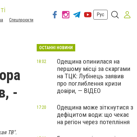
ті
Рус
ша
Спецпроєкти
ОСТАННІ НОВИНИ
Одещина опинилася на
18:02
першому місці за скаргами
ора
на ТЦК: Лубінець заявив
про поглиблення кризи
, -
довіри, — ВІДЕО
Одещина може зіткнутися з
17:20
дефіцитом води: що чекає
на регіон через потепління
ая ТВ".