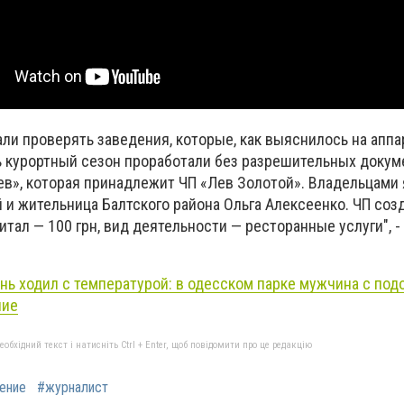
ли проверять заведения, которые, как выяснилось на апп
ь курортный сезон проработали без разрешительных докум
Лев», которая принадлежит ЧП «Лев Золотой». Владельцами
 и жительница Балтского района Ольга Алексеенко. ЧП соз
питал — 100 грн, вид деятельности — ресторанные услуги", 
нь ходил с температурой: в одесском парке мужчина с под
ние
бхідний текст і натисніть Ctrl + Enter, щоб повідомити про це редакцію
ение
#журналист