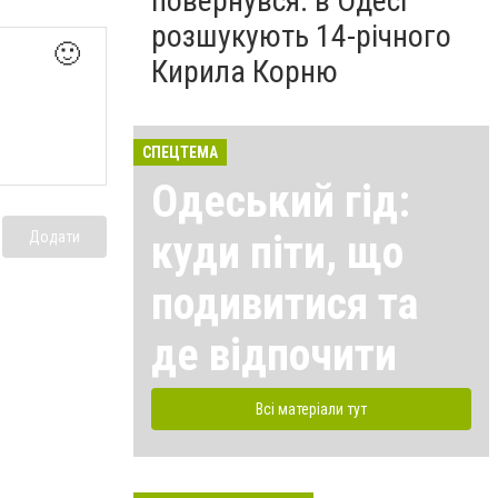
повернувся: в Одесі
розшукують 14-річного
🙂
Кирила Корню
СПЕЦТЕМА
Одеський гід:
куди піти, що
Додати
подивитися та
де відпочити
Всі матеріали тут