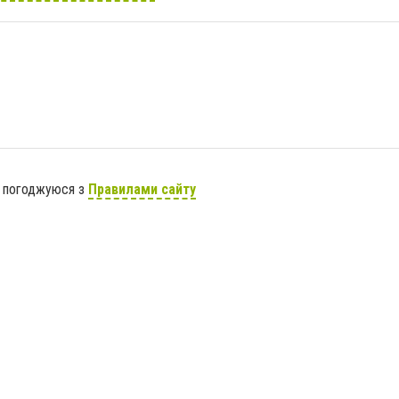
я погоджуюся з
Правилами сайту