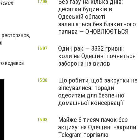
Без газу на кілька днів:
17:08
стской
десятки будинків в
Одеській області
залишаться без блакитного
палива — ОНОВЛЮЄТЬСЯ
 ресторанов,
л
Один рак — 3332 гривні:
16:07
коли на Одещині почнеться
го кодекса
заборона на вилов
Що робити, щоб закрутки не
15:30
зіпсувалися: поради
одеситам для безпечної
домашньої консервації
Майже 6 тисяч пачок без
15:03
акцизу: на Одещині накрили
Telegram-торгівлю