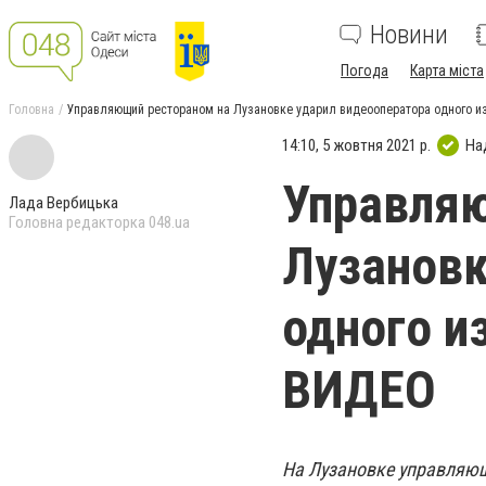
Новини
Погода
Карта міста
Головна
Управляющий рестораном на Лузановке ударил видеооператора одного из
14:10, 5 жовтня 2021 р.
На
Управля
Лада Вербицька
Головна редакторка 048.ua
Лузановк
одного и
ВИДЕО
На Лузановке управляющ