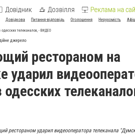
Довідник
Дозвілля
Реклама на сай
Довідкова
Питання-відповідь
Оголошення
Нерухомість
Афі
 одесских телеканалов, - ВИДЕО
дійне джерело
ющий рестораном на
е ударил видеооперат
з одесских телеканалов
ий рестораном ударил видеооператора телеканала "Думск