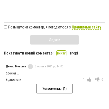
Розміщуючи коментар, я погоджуюся з
Правилами сайту
Додати
Показувати новий коментар:
внизу
вгорі
Денис Мовшин
5 жовтня 2021 р., 14:00
брехня....
Відповісти
1
0
Усі коментарі (1)