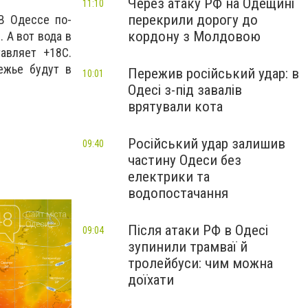
Через атаку РФ на Одещині
11:10
перекрили дорогу до
В Одессе по-
кордону з Молдовою
 А вот вода в
авляет +18С.
ежье будут в
Пережив російський удар: в
10:01
Одесі з-під завалів
врятували кота
Російський удар залишив
09:40
частину Одеси без
електрики та
водопостачання
Після атаки РФ в Одесі
09:04
зупинили трамваї й
тролейбуси: чим можна
доїхати