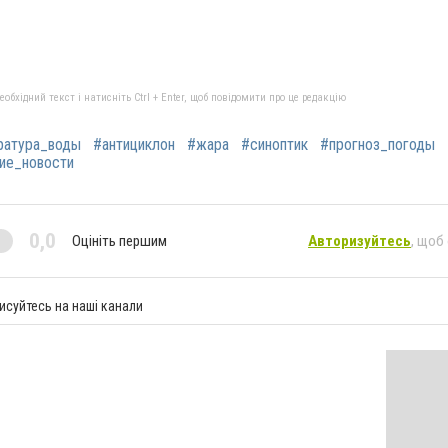
бхідний текст і натисніть Ctrl + Enter, щоб повідомити про це редакцію
ратура_воды
#антициклон
#жара
#синоптик
#прогноз_погоды
ие_новости
0,0
Оцініть першим
Авторизуйтесь
, щоб
исуйтесь на наші канали