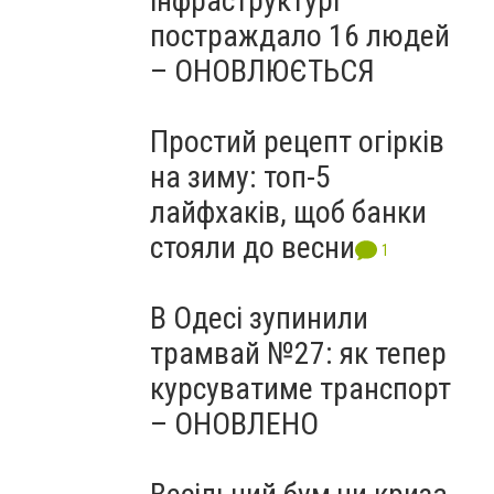
інфраструктурі
постраждало 16 людей
– ОНОВЛЮЄТЬСЯ
Простий рецепт огірків
на зиму: топ-5
лайфхаків, щоб банки
стояли до весни
1
В Одесі зупинили
трамвай №27: як тепер
курсуватиме транспорт
– ОНОВЛЕНО