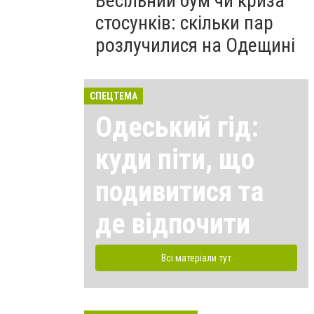
Весільний бум чи криза
стосунків: скільки пар
розлучилися на Одещині
СПЕЦТЕМА
Одеський гід:
куди піти, що
подивитися та
де відпочити
Всі матеріали тут