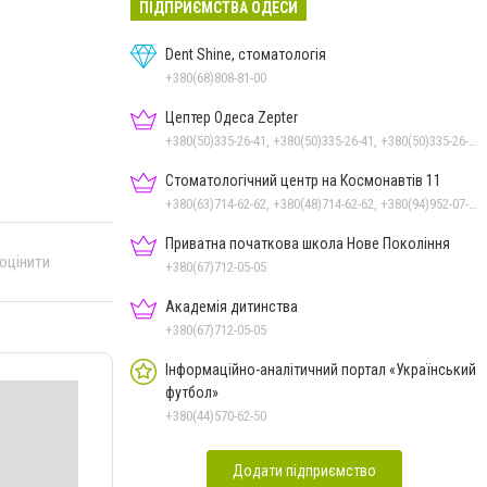
ПІДПРИЄМСТВА ОДЕСИ
Dent Shine, стоматологія
+380(68)808-81-00
Цептер Одеса Zepter
+380(50)335-26-41, +380(50)335-26-41, +380(50)335-26-41
Стоматологічний центр на Космонавтів 11
+380(63)714-62-62, +380(48)714-62-62, +380(94)952-07-77, +380(48)795-77-77
Приватна початкова школа Нове Покоління
 оцінити
+380(67)712-05-05
Академія дитинства
+380(67)712-05-05
Інформаційно-аналітичний портал «Український
футбол»
+380(44)570-62-50
Додати підприємство