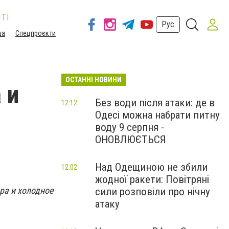
ті
Рус
ша
Спецпроєкти
ОСТАННІ НОВИНИ
 и
Без води після атаки: де в
12:12
Одесі можна набрати питну
воду 9 серпня -
ОНОВЛЮЄТЬСЯ
Над Одещиною не збили
12:02
жодної ракети: Повітряні
ра и холодное
сили розповіли про нічну
атаку