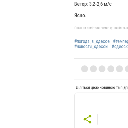
Ветер: 3,2-2,6 м/с
Ясно.
Якщо ви помітили помилку, виділіть нео
#погода_в_одессе
#темпе
#новости_одессы
#одесск
Діліться цією новиною та підп