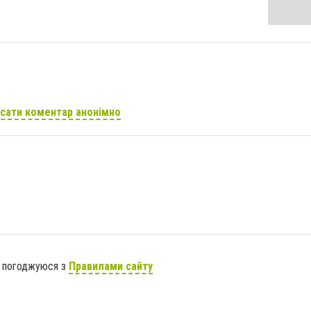
сати коментар анонімно
я погоджуюся з
Правилами сайту