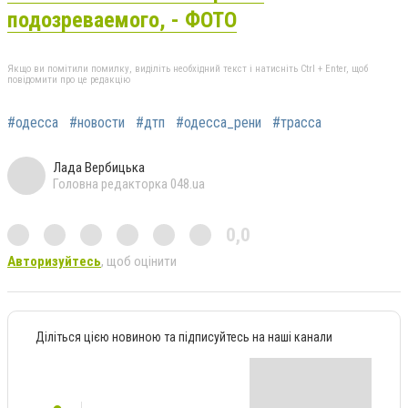
подозреваемого, - ФОТО
Якщо ви помітили помилку, виділіть необхідний текст і натисніть Ctrl + Enter, щоб
повідомити про це редакцію
#одесса
#новости
#дтп
#одесса_рени
#трасса
Лада Вербицька
Головна редакторка 048.ua
0,0
Авторизуйтесь
, щоб оцінити
Діліться цією новиною та підписуйтесь на наші канали