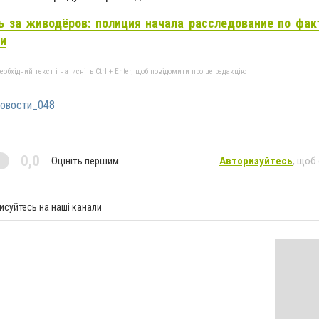
ь за живодёров: полиция начала расследование по фак
и
бхідний текст і натисніть Ctrl + Enter, щоб повідомити про це редакцію
овости_048
0,0
Оцініть першим
Авторизуйтесь
, щоб
исуйтесь на наші канали