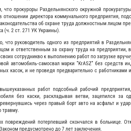
и, что прокуроры Раздельнянского окружной прокуратур
в отношении директора коммунального предприятия, под
аконодательства об охране труда должностным лицом пре
 (ч. 2 ст. 271 УК Украины).
, что руководитель одного из предприятий в Раздельня
цом и ответственным за охрану труда на предприятии, 
 своих сотрудникво к выполнению работ по загрузке вруч
овой автомобиль-самосвал марки "KrASZ" без средств и
ных касок, и не проведя предварительно с работниками 
вышеуказанных работ подсобный рабочий предприятия,
мобиля без каски, раскладывая ветви, зацепился за од
перевернувшись через правый борт авто на асфальт и удар
 травму.
ых повреждений потерпевший скончался в больнице. Отм
Законом предусмотрено до 7 лет заключения.