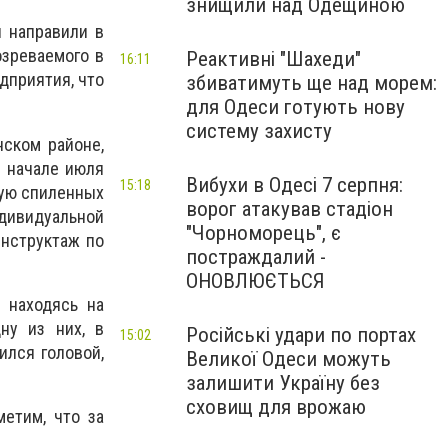
знищили над Одещиною
ы направили в
озреваемого в
Реактивні "Шахеди"
16:11
дприятия, что
збиватимуть ще над морем:
для Одеси готують нову
систему захисту
нском районе,
в начале июля
Вибухи в Одесі 7 серпня:
15:18
ную спиленных
ворог атакував стадіон
ндивидуальной
"Чорноморець", є
инструктаж по
постраждалий -
ОНОВЛЮЄТЬСЯ
 находясь на
ну из них, в
Російські удари по портах
15:02
ился головой,
Великої Одеси можуть
залишити Україну без
сховищ для врожаю
етим, что за