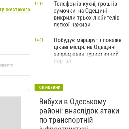
Телефон із кухні, гроші із
14:16
ту жестокого
сумочки: на Одещині
викрили трьох любителів
легкої наживи
Побудує маршрут і покаже
14:01
цікаві місця: на Одещині
запрацював туристичний
портал
 оцінити
ТОП НОВИНИ
Вибухи в Одеському
районі: внаслідок атаки
по транспортній