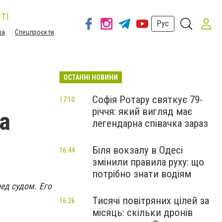
ті
Рус
ша
Спецпроєкти
ОСТАННІ НОВИНИ
Софія Ротару святкує 79-
17:10
річчя: який вигляд має
а
легендарна співачка зараз
Біля вокзалу в Одесі
16:44
змінили правила руху: що
потрібно знати водіям
ед судом. Его
Тисячі повітряних цілей за
16:26
місяць: скільки дронів