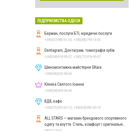
ПІДПРИЄМСТВА ОДЕСИ
Берман, послуги БТІ, юридичні послуги
+380(67)980-61-20, +380(48)799-14-05
Dentagram, Дентаграм, томографія зубів
+380(68)918-90-07, +380(73)918-90-07
Шиномонтажна майстерня GKara
+380(96)655-90-60
Клініка Святого Іоанна
+380(68)609-04-04
ВДВ, кафе
+380(73)035-65-15, +380(68)483-60-10
ALL STARS — магазин брендового спортивного
одягу та взуття. Стиль, комфорт і оригінальні
моделі
0800217367