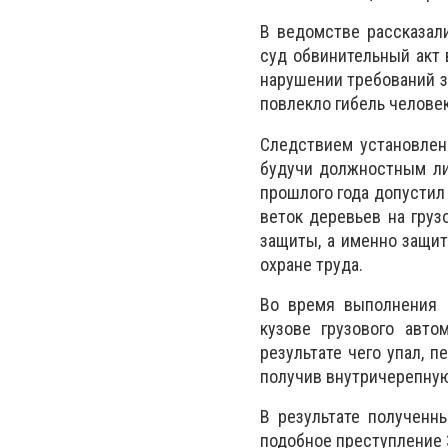
В ведомстве рассказал
суд обвинительный акт 
нарушении требований з
повлекло гибель человека
Следствием установлено
будучи должностным ли
прошлого года допустил
веток деревьев на груз
защиты, а именно защит
охране труда.
Во время выполнения 
кузове грузового авто
результате чего упал, 
получив внутричерепную
В результате полученн
подобное преступление 