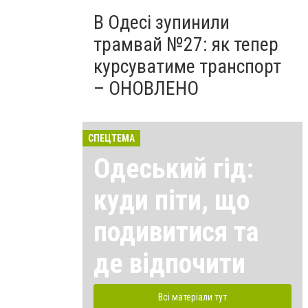
В Одесі зупинили
трамвай №27: як тепер
курсуватиме транспорт
– ОНОВЛЕНО
СПЕЦТЕМА
Одеський гід:
куди піти, що
подивитися та
де відпочити
Всі матеріали тут