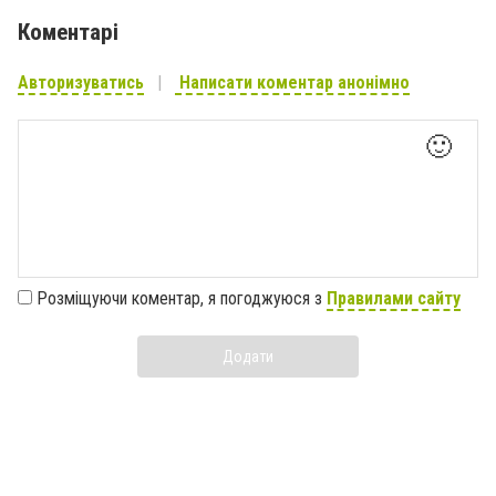
Коментарі
Авторизуватись
Написати коментар анонімно
🙂
Розміщуючи коментар, я погоджуюся з
Правилами сайту
Додати