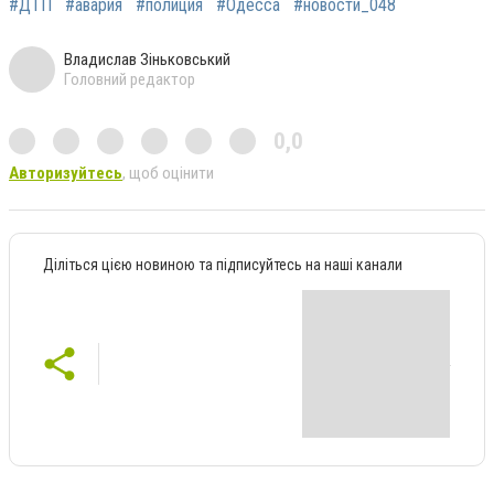
#ДТП
#авария
#полиция
#Одесса
#новости_048
Владислав Зіньковський
Головний редактор
0,0
Авторизуйтесь
, щоб оцінити
Діліться цією новиною та підписуйтесь на наші канали