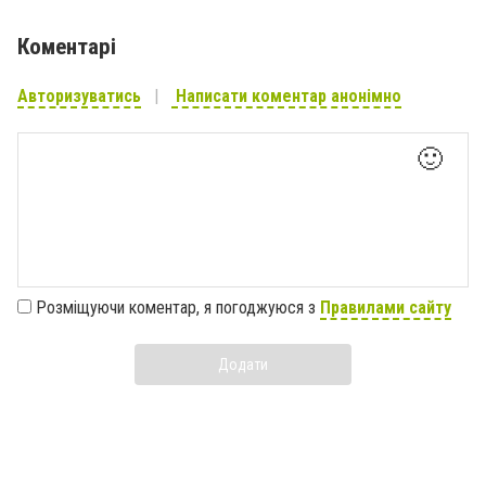
Коментарі
Авторизуватись
Написати коментар анонімно
🙂
Розміщуючи коментар, я погоджуюся з
Правилами сайту
Додати