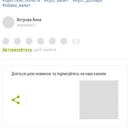
#одесская_область
#курс_валют
#курс_доллара
#обмен_валют
Ветрова Анна
журналист
0,0
Авторизуйтесь
, щоб оцінити
Діліться цією новиною та підписуйтесь на наші канали