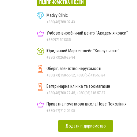
ПІДПРИЄМСТВА ОДЕСИ
Madvy Clinic
+380(48)788-07-43
Учбово-виробничий центр "Академія краси"
+380971501335
Юридичний Маркетплейс "Консультант"
+380(73)260-29-94
Оберіг, агентство нерухомості
+380(73)150-55-52, +380(67)415-53-24
Ветеринарна клініка та зоомагазин
+380(48)700-27-45, +380(93)218-57-37
Приватна початкова школа Нове Покоління
+380(67)712-05-05
Додати підприємство