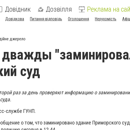
Довідник
Дозвілля
Реклама на сай
Довідкова
Питання-відповідь
Оголошення
Нерухомість
Афі
дійне джерело
 дважды "заминирова
ий суд
торой раз за день проверяют информацию о заминирован
суда.
сс-службе ГУНП.
общение о том, что заминировано здание Приморского суд
 полицию сегодня в 12.44.