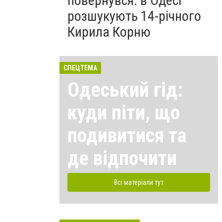
повернувся: в Одесі
розшукують 14-річного
Кирила Корню
СПЕЦТЕМА
Одеський гід:
куди піти, що
подивитися та
де відпочити
Всі матеріали тут