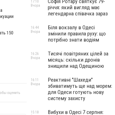
Софія Ротару святкує 79-
17:10
Вчора
річчя: який вигляд має
па
легендарна співачка зараз
акуации
Біля вокзалу в Одесі
16:44
Вчора
ать 150
змінили правила руху: що
потрібно знати водіям
Тисячі повітряних цілей за
16:26
Вчора
місяць: скільки дронів
знищили над Одещиною
Реактивні "Шахеди"
16:11
Вчора
збиватимуть ще над морем:
для Одеси готують нову
тобы оценить
систему захисту
Вибухи в Одесі 7 серпня:
15:18