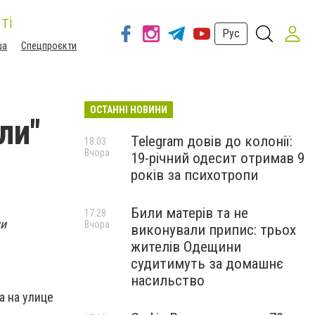
ті
Рус
ша
Спецпроєкти
ОСТАННІ НОВИНИ
ли"
Telegram довів до колонії:
18:03
Вчора
19-річний одесит отримав 9
років за психотропи
Били матерів та не
17:28
ии
Вчора
виконували припис: трьох
жителів Одещини
судитимуть за домашнє
насильство
а на улице