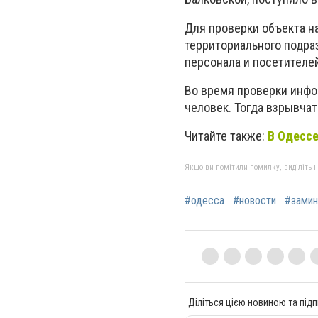
Для проверки объекта н
территориального подра
персонала и посетителей
Во время проверки инфо
человек. Тогда взрывчат
Читайте также:
В Одессе
Якщо ви помітили помилку, виділіть нео
#одесса
#новости
#замин
Діліться цією новиною та підп