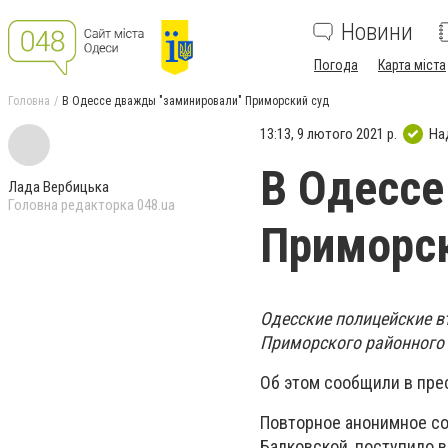
Новини
Погода
Карта міста
Головна
В Одессе дважды "заминировали" Приморский суд
13:13, 9 лютого 2021 р.
На
В Одессе
Лада Вербицька
Головна редакторка 048.ua
Приморск
Одесские полицейские в
Приморского районного 
Об этом сообщили в пре
Повторное анонимное со
Балковской, поступило в