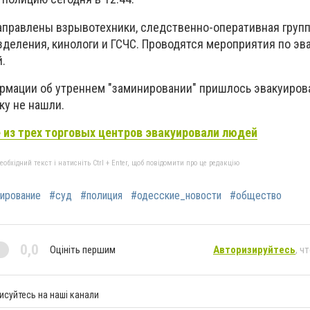
аправлены взрывотехники, следственно-оперативная груп
зделения, кинологи и ГСЧС. Проводятся мероприятия по эв
.
рмации об утреннем "заминировании" пришлось эвакуиров
ку не нашли.
 из трех торговых центров эвакуировали людей
бхідний текст і натисніть Ctrl + Enter, щоб повідомити про це редакцію
ирование
#суд
#полиция
#одесские_новости
#общество
0,0
Оцініть першим
Авторизируйтесь
, ч
исуйтесь на наші канали