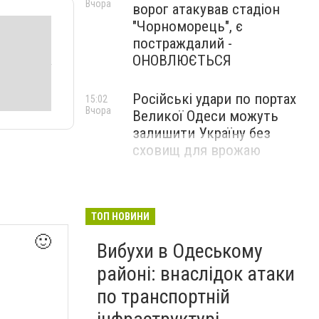
Вчора
ворог атакував стадіон
"Чорноморець", є
постраждалий -
ОНОВЛЮЄТЬСЯ
Російські удари по портах
15:02
Вчора
Великої Одеси можуть
залишити Україну без
сховищ для врожаю
ТОП НОВИНИ
🙂
Вибухи в Одеському
районі: внаслідок атаки
по транспортній