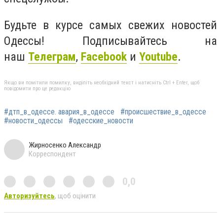
Будьте в курсе самых свежих новостей
Одессы! Подписывайтесь на
наш
Телеграм
,
Facebook
и
Youtube
.
Якщо ви помітили помилку, виділіть необхідний текст і натисніть Ctrl + Enter, щоб
повідомити про це редакцію
#дтп_в_одессе. авария_в_одессе
#происшествие_в_одессе
#новости_одессы
#одесские_новости
Жирносенко Александр
Корреспондент
0,0
Авторизуйтесь
, щоб оцінити