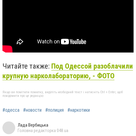
Читайте также:
Под Одессой разоблачили
крупную нарколабораторию, - ФОТО
Якщо ви помітили помилку, виділіть необхідний текст і натисніть Ctrl + Enter, щоб
повідомити про це редакцію
#одесса
#новости
#полиция
#наркотики
Лада Вербицька
Головна редакторка 048.ua