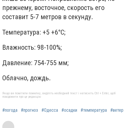
прежнему, восточное, скорость его
составит 5-7 метров в секунду.
Температура: +5 +6°C;
Влажность: 98-100%;
Давление: 754-755 мм;
Облачно, дождь.
Якщо ви помітили помилку, виділіть необхідний текст і натисніть Ctrl + Enter, щоб
повідомити про це редакцію
#погода
#прогноз
#Одесса
#осадки
#температура
#ветер