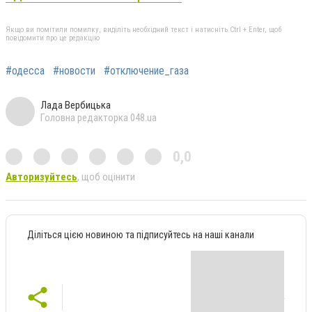
Якщо ви помітили помилку, виділіть необхідний текст і натисніть Ctrl + Enter, щоб
повідомити про це редакцію
#одесса
#новости
#отключение_газа
Лада Вербицька
Головна редакторка 048.ua
0,0
Авторизуйтесь
, щоб оцінити
Діліться цією новиною та підписуйтесь на наші канали