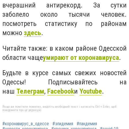
вчерашний антирекорд. За сутки
заболело около тысячи человек.
посмотреть статистику по районам
можно
здесь
.
Читайте также: в каком районе Одесской
области чаще
умирают от коронавируса
.
Будьте в курсе самых свежих новостей
Одессы! Подписывайтесь на
наш
Телеграм
,
Facebook
и
Youtube
.
Якщо ви помітили помилку, виділіть необхідний текст і натисніть Ctrl + Enter, щоб
повідомити про це редакцію
#коронавирус_в_одессе
#эпидемия
#пандемия
#новости_коронавируса
#хроники_коронавируса
#covid-19