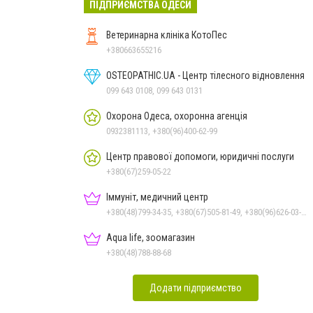
ПІДПРИЄМСТВА ОДЕСИ
Ветеринарна клініка КотоПес
+380663655216
OSTEOPATHIC.UA - Центр тілесного відновлення
099 643 0108, 099 643 0131
Охорона Одеса, охоронна агенція
0932381113, +380(96)400-62-99
Центр правової допомоги, юридичні послуги
+380(67)259-05-22
Іммуніт, медичний центр
+380(48)799-34-35, +380(67)505-81-49, +380(96)626-03-03
Aqua life, зоомагазин
+380(48)788-88-68
Додати підприємство