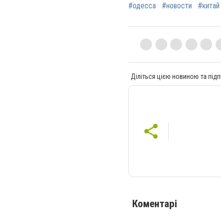
#одесса
#новости
#китай
Діліться цією новиною та підп
Коментарі