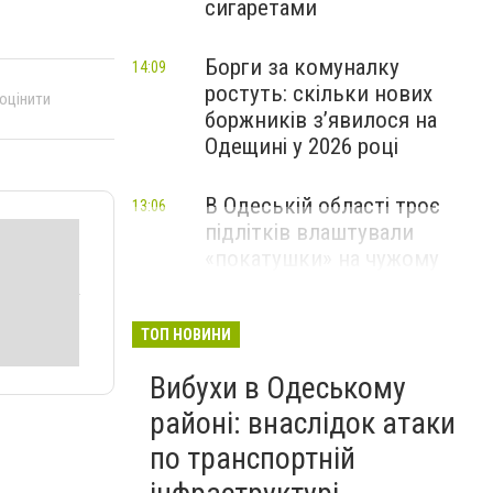
сигаретами
Борги за комуналку
14:09
ростуть: скільки нових
 оцінити
боржників з’явилося на
Одещині у 2026 році
В Одеській області троє
13:06
підлітків влаштували
«покатушки» на чужому
скутері: чим усе закінчилося
ТОП НОВИНИ
Вибухи в Одеському
районі: внаслідок атаки
по транспортній