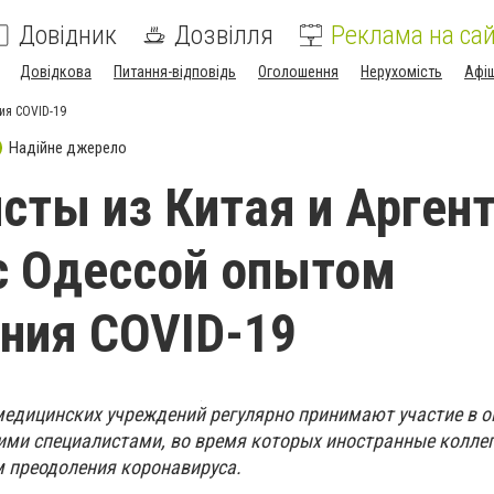
Довідник
Дозвілля
Реклама на сай
Довідкова
Питання-відповідь
Оголошення
Нерухомість
Афі
ия COVID-19
Надійне джерело
сты из Китая и Арген
с Одессой опытом
ния COVID-19
медицинских учреждений регулярно принимают участие в о
ими специалистами, во время которых иностранные коллег
 преодоления коронавируса.