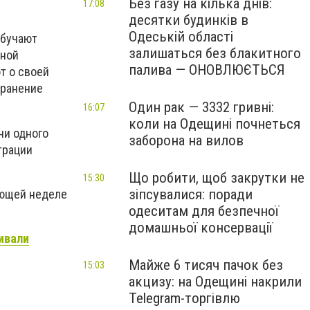
Без газу на кілька днів:
17:08
десятки будинків в
Одеській області
обучают
залишаться без блакитного
нной
палива — ОНОВЛЮЄТЬСЯ
т о своей
транение
Один рак — 3332 гривні:
16:07
коли на Одещині почнеться
ни одного
заборона на вилов
трации
Що робити, щоб закрутки не
15:30
зіпсувалися: поради
ующей неделе
одеситам для безпечної
домашньої консервації
ивали
Майже 6 тисяч пачок без
15:03
акцизу: на Одещині накрили
Telegram-торгівлю