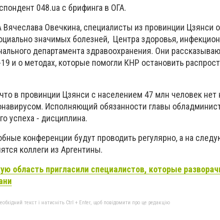
пондент 048.ua с брифинга в ОГА.
ГА Вячеслава Овечкина, специалисты из провинции Цзянси 
оциально значимых болезней, Центра здоровья, инфекцио
онального департамента здравоохранения. Они рассказываю
-19 и о методах, которые помогли КНР остановить распрос
что в провинции Цзянси с населением 47 млн человек нет 
онавирусом. Исполняющий обязанности главы обладминис
го успеха - дисциплина.
добные конференции будут проводить регулярно, а на след
ятся коллеги из Аргентины.
ую область пригласили специалистов, которые разворач
ани
бхідний текст і натисніть Ctrl + Enter, щоб повідомити про це редакцію