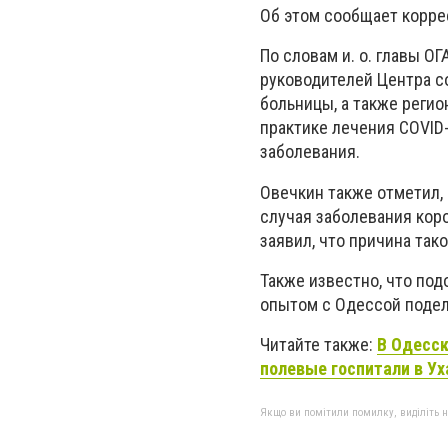
Об этом сообщает коррес
По словам и. о. главы О
руководителей Центра с
больницы, а также реги
практике лечения COVID
заболевания.
Овечкин также отметил, 
случая заболевания кор
заявил, что причина тако
Также известно, что по
опытом с Одессой подел
Читайте также:
В Одесск
полевые госпитали в Ух
Якщо ви помітили помилку, виділіть нео