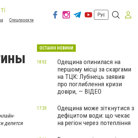
ті
Рус
ша
Спецпроєкти
ОСТАННІ НОВИНИ
тины
Одещина опинилася на
18:02
першому місці за скаргами
на ТЦК: Лубінець заявив
про поглиблення кризи
довіри, — ВІДЕО
Одещина може зіткнутися з
17:20
дефіцитом води: що чекає
нлайн-
на регіон через потепління
и делятся