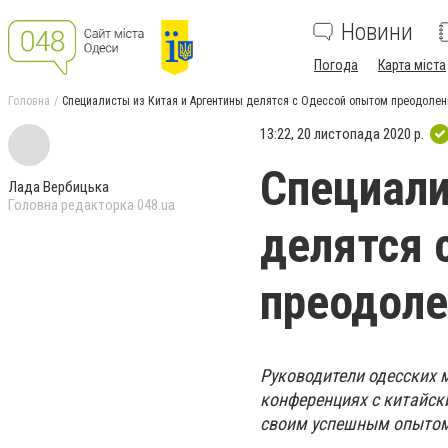
Новини
Погода
Карта міста
Головна
Специалисты из Китая и Аргентины делятся с Одессой опытом преодолен
13:22, 20 листопада 2020 р.
Специали
Лада Вербицька
Головна редакторка 048.ua
делятся 
преодоле
Руководители одесских 
конференциях с китайск
своим успешным опытом