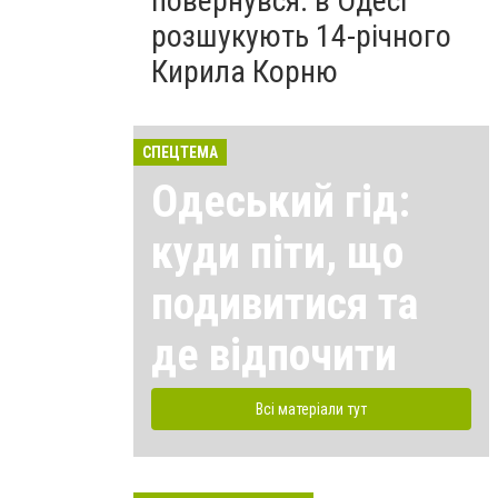
повернувся: в Одесі
розшукують 14-річного
Кирила Корню
СПЕЦТЕМА
Одеський гід:
куди піти, що
подивитися та
де відпочити
Всі матеріали тут